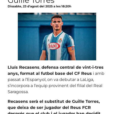
Guille Torres
Dissabte, 23 d'agost del 2025 a les 18:20h
Lluís Recasens
,
defensa central de vint-i-tres
anys, format al futbol base del CF Reus
i amb
passat a l’Espanyol, on va debutar a LaLiga,
s’incorpora a l’equip provinent del filial del Real
Saragossa.
Recasens serà el substitut de Guille Torres,
que deixa de ser jugador del Reus FCR
després que el club i el jugador han decidit