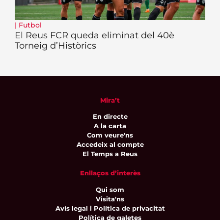
|
Futbol
El Reus FCR queda eliminat del 40è
Torneig d’Històrics
Mira’t
En directe
A la carta
Com veure'ns
Accedeix al compte
El Temps a Reus
Enllaços d’interès
Qui som
Visita'ns
Avís legal i Política de privacitat
Política de galetes