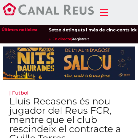
Últimes notícies:
Setze detinguts i més de cinc-cents identifi
En directe
Registra't
|
Futbol
Lluís Recasens és nou
jugador del Reus FCR,
mentre que el club
rescindeix el contracte a