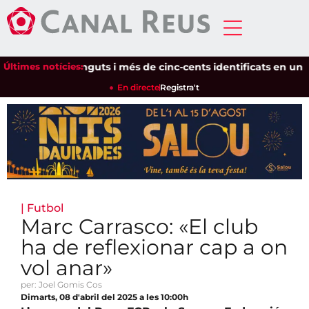
Últimes notícies:
Setze detinguts i més de cinc-cents identificats en un dispos
En directe
Registra't
|
Futbol
Marc Carrasco: «El club
ha de reflexionar cap a on
vol anar»
per: Joel Gomis Cos
Dimarts, 08 d'abril del 2025 a les 10:00h