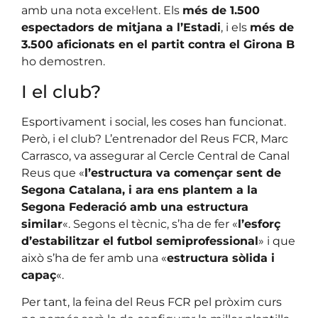
amb una nota excel·lent. Els
més de 1.500
espectadors de mitjana a l’Estadi
, i els
més de
3.500 aficionats en el partit contra el Girona B
ho demostren.
I el club?
Esportivament i social, les coses han funcionat.
Però, i el club? L’entrenador del Reus FCR, Marc
Carrasco, va assegurar al Cercle Central de Canal
Reus que «
l’estructura va començar sent de
Segona Catalana, i ara ens plantem a la
Segona Federació amb una estructura
similar
«. Segons el tècnic, s’ha de fer «
l’esforç
d’estabilitzar el futbol semiprofessional
» i que
això s’ha de fer amb una «
estructura sòlida i
capaç
«.
Per tant, la feina del Reus FCR pel pròxim curs