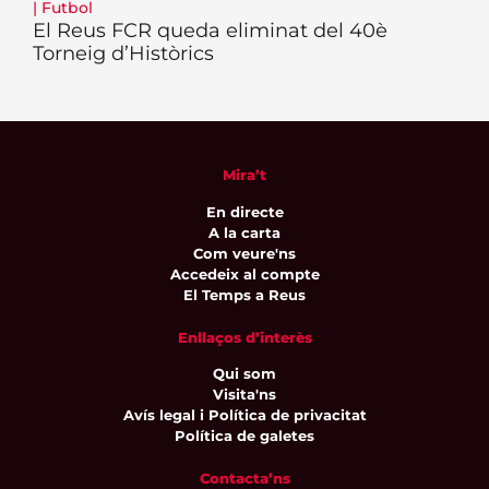
|
Futbol
El Reus FCR queda eliminat del 40è
Torneig d’Històrics
Mira’t
En directe
A la carta
Com veure'ns
Accedeix al compte
El Temps a Reus
Enllaços d’interès
Qui som
Visita'ns
Avís legal i Política de privacitat
Política de galetes
Contacta’ns