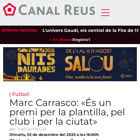
Últimes notícies:
L'univers Gaudí, eix central de la Fira de l'Av
En directe
Registra't
|
Futbol
Marc Carrasco: «És un
premi per la plantilla, pel
club i per la ciutat»
per: Joel Gomis Cos
Dimarts, 02 de desembre del 2025 a les 16:00h