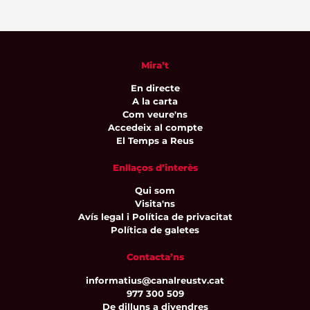
Mira’t
En directe
A la carta
Com veure'ns
Accedeix al compte
El Temps a Reus
Enllaços d’interès
Qui som
Visita'ns
Avís legal i Política de privacitat
Política de galetes
Contacta’ns
informatius@canalreustv.cat
977 300 509
De dilluns a divendres