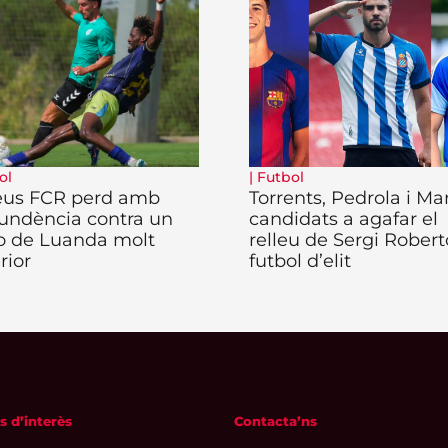
ol
|
Futbol
eus FCR perd amb
Torrents, Pedrola i Ma
undència contra un
candidats a agafar el
o de Luanda molt
relleu de Sergi Robert
rior
futbol d’elit
s d’interès
Contacta’ns