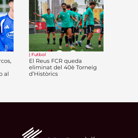
|
Futbol
rcos,
El Reus FCR queda
eliminat del 40è Torneig
o al
d’Històrics