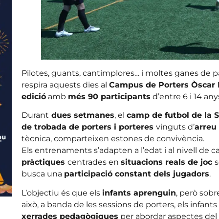
Pilotes, guants, cantimplores… i moltes ganes de p
respira aquests dies al
Campus de Porters Òscar 
edició
amb
més 90 participants
d’entre 6 i 14 any
Durant
dues setmanes
, el
camp de futbol de la 
de trobada de porters i porteres
vinguts d’
arreu 
tècnica, comparteixen estones de convivència.
Els entrenaments s’adapten a l’edat i al nivell de 
pràctiques
centrades en
situacions reals de joc
s
busca una
participació constant dels jugadors
.
L’objectiu és que els
infants aprenguin
, però sob
això, a banda de les sessions de porters, els infan
xerrades pedagògiques
per abordar aspectes del f