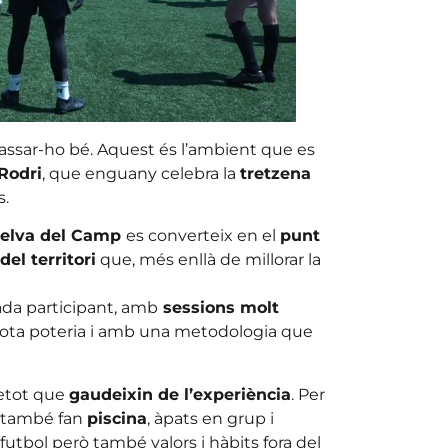
assar-ho bé. Aquest és l’ambient que es
Rodri
, que enguany celebra la
tretzena
s.
Selva del Camp
es converteix en el
punt
del territori
que, més enllà de millorar la
cada participant, amb
sessions molt
ota poteria i amb una metodologia que
retot que
gaudeixin de l’experiència
. Per
ts també fan
piscina
, àpats en grup i
utbol però també valors i hàbits fora del