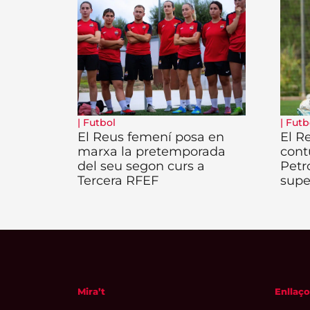
|
Futbol
|
Futb
El Reus femení posa en
El R
marxa la pretemporada
cont
del seu segon curs a
Petr
Tercera RFEF
supe
Mira’t
Enllaço