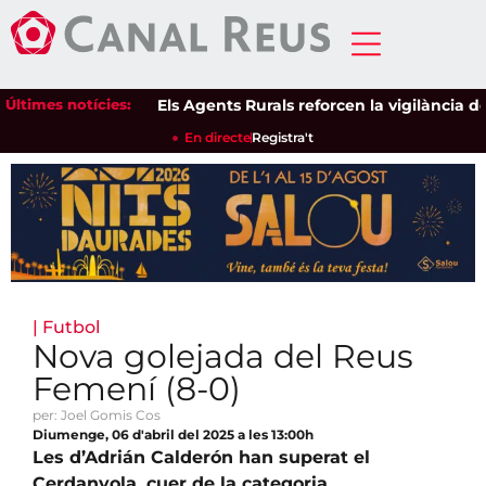
Últimes notícies:
Els Agents Rurals reforcen la vigilància dels e
En directe
Registra't
|
Futbol
Nova golejada del Reus
Femení (8-0)
per: Joel Gomis Cos
Diumenge, 06 d'abril del 2025 a les 13:00h
Les d’Adrián Calderón han superat el
Cerdanyola, cuer de la categoria.