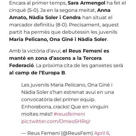
Encara al primer temps,
Sara Armengol
ha fet el
cinquè (5-0). Ja en la segona meitat,
Anna
Amato, Nàdia Soler i Cendra
han situat el
marcador definitiu (8-0). Precisament, aquest
partit ha permès que debutessin les juvenils
Maria Pelicano, Ona Giné i Nàdia Soler
.
Amb la victòria d’avui,
el Reus Femení es
manté en zona d’ascens a la Tercera
Federació
. La pròxima cita de les ganxetes serà
al camp de l’Europa B
.
Les juvenils Maria Pelicano, Ona Giné i
Nàdia Soler s’han estrenat avui en una
convocatòria del primer equip.
Enhorabona, cracks! Que en vinguin
moltes més!!
#reusfemení
pic.twitter.com/Omeo5HRsjr
— Reus Femení (@ReusFem)
April 6,