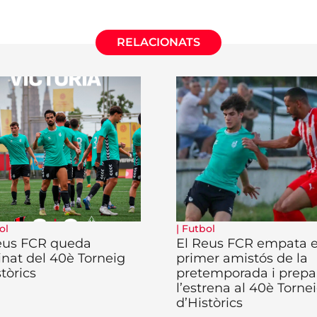
RELACIONATS
ol
|
Futbol
eus FCR queda
El Reus FCR empata e
inat del 40è Torneig
primer amistós de la
tòrics
pretemporada i prepar
l’estrena al 40è Torne
d’Històrics