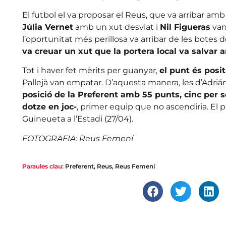
El futbol el va proposar el Reus, que va arribar amb 
Júlia Vernet
amb un xut desviat i
Nil Figueras
van
l’oportunitat més perillosa va arribar de les botes
va creuar un xut que la portera local va salvar 
Tot i haver fet mèrits per guanyar,
el punt és posit
Pallejà van empatar. D’aquesta manera, les d’Adri
posició de la Preferent amb 55 punts, cinc per 
dotze en joc-
, primer equip que no ascendiria. El p
Guineueta a l’Estadi (27/04).
FOTOGRAFIA: Reus Femení
Paraules clau:
Preferent
,
Reus
,
Reus Femení