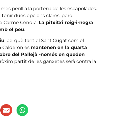
més perill a la porteria de les escapolades.
 tenir dues opcions clares, però
 de Carme Cendra.
La pitxitxi roig-i-negra
amb el peu
.
iu
, perquè tant el Sant Cugat com el
án Calderón es
mantenen en la quarta
sobre del Pallejà -només en queden
ròxim partit de les ganxetes serà contra la