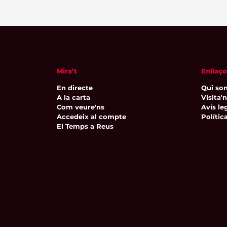
Mira’t
Enllaço
En directe
Qui so
A la carta
Visita'
Com veure'ns
Avís leg
Accedeix al compte
Polític
El Temps a Reus