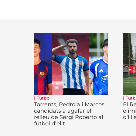
|
Futbol
|
Futb
Torrents, Pedrola i Marcos,
El R
candidats a agafar el
elim
relleu de Sergi Roberto al
d’His
futbol d’elit