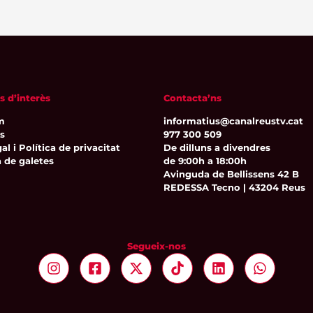
s d’interès
Contacta’ns
m
informatius@canalreustv.cat
ns
977 300 509
al i Política de privacitat
De dilluns a divendres
a de galetes
de 9:00h a 18:00h
Avinguda de Bellissens 42 B
REDESSA Tecno | 43204 Reus
Segueix-nos