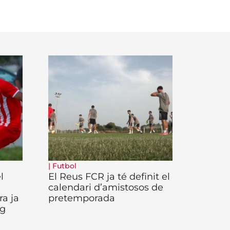
|
Futbol
l
El Reus FCR ja té definit el
calendari d’amistosos de
a ja
pretemporada
ig