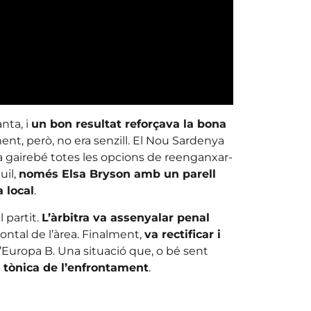
nta, i
un bon resultat reforçava la bona
ent, però, no era senzill. El Nou Sardenya
a gairebé totes les opcions de reenganxar-
uil,
només Elsa Bryson amb un parell
a local
.
 partit.
L’àrbitra va assenyalar penal
frontal de l’àrea. Finalment,
va rectificar i
l’Europa B. Una situació que, o bé sent
a tònica de l’enfrontament
.