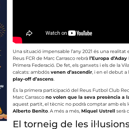
Una situació impensable l’any 2021 és una realitat 
Reus FCR de Marc Carrasco rebrà
l’Europa d’Aday
Primera Federació. De fet, els ganxets i els de la V
calcats: ambdós
venen d’ascendir
, i en el debut a
play-off d’ascens
.
És la primera participació del Reus Futbol Club Red
Marc Carrasco
no volen que la seva presència a la
aquest partit, el tècnic no podrà comptar amb els 
Alberto Benito
. A més a més,
Miquel Ustrell
serà d
El torneig de les il·lusion