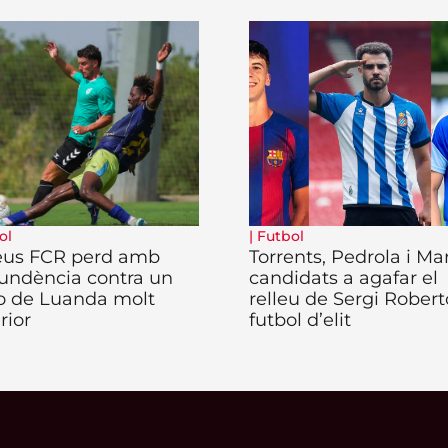
ol
|
Futbol
eus FCR perd amb
Torrents, Pedrola i Ma
undència contra un
candidats a agafar el
o de Luanda molt
relleu de Sergi Robert
rior
futbol d’elit