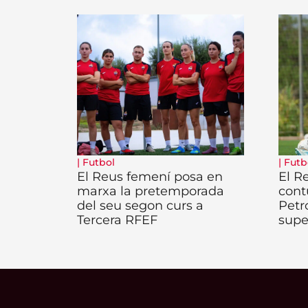
|
Futbol
|
Futb
El Reus femení posa en
El R
marxa la pretemporada
cont
del seu segon curs a
Petr
Tercera RFEF
supe