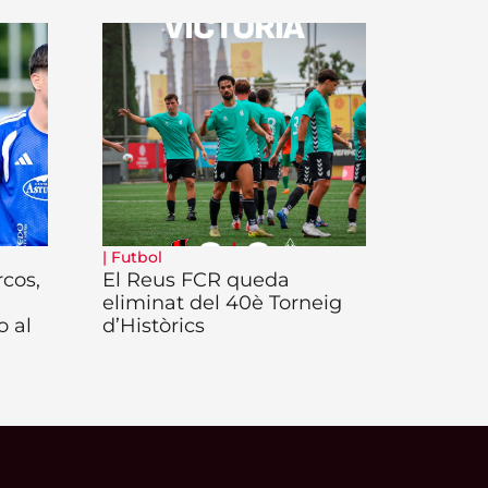
|
Futbol
rcos,
El Reus FCR queda
eliminat del 40è Torneig
o al
d’Històrics