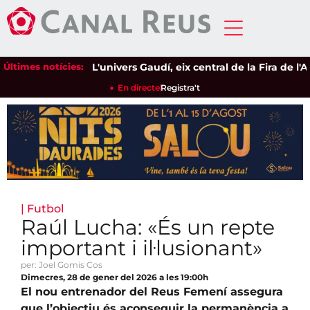
Últimes notícies:
L'univers Gaudí, eix central de la Fira de l'Ave
En directe
Registra't
|
Futbol
Raúl Lucha: «És un repte
important i il·lusionant»
per: Joel Gomis Cos
Dimecres, 28 de gener del 2026 a les 19:00h
El nou entrenador del Reus Femení assegura
que l’objectiu és aconseguir la permanència a