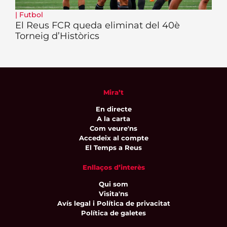
|
Futbol
El Reus FCR queda eliminat del 40è
Torneig d’Històrics
Mira’t
En directe
A la carta
Com veure'ns
Accedeix al compte
El Temps a Reus
Enllaços d’interès
Qui som
Visita'ns
Avís legal i Política de privacitat
Política de galetes