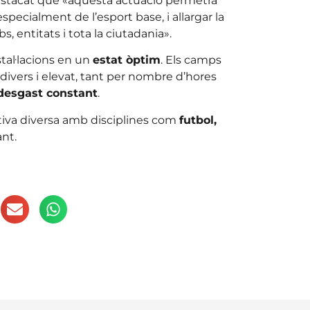
estacat que «aquesta actuació permetrà
 especialment de l’esport base, i allargar la
, entitats i tota la ciutadania».
tal·lacions en un
estat òptim
. Els camps
divers i elevat, tant per nombre d’hores
desgast constant
.
rtiva diversa amb disciplines com
futbol,
nt.