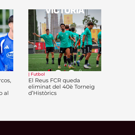
|
Futbol
rcos,
El Reus FCR queda
eliminat del 40è Torneig
o al
d’Històrics