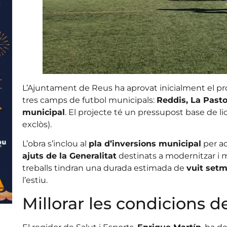
L’Ajuntament de Reus ha aprovat inicialment el pr
tres camps de futbol municipals:
Reddis, La Pasto
municipal
. El projecte té un pressupost base de li
exclòs).
L’obra s’inclou al
pla d’inversions municipal
per aq
ajuts de la Generalitat
destinats a modernitzar i mil
treballs tindran una durada estimada de
vuit set
l’estiu.
Millorar les condicions d