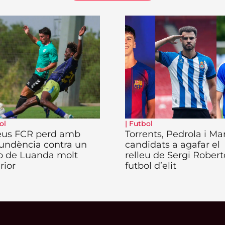
ol
|
Futbol
eus FCR perd amb
Torrents, Pedrola i Ma
undència contra un
candidats a agafar el
o de Luanda molt
relleu de Sergi Robert
rior
futbol d’elit