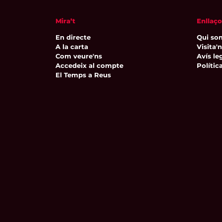
Mira’t
Enllaço
En directe
Qui so
A la carta
Visita'
Com veure'ns
Avís leg
Accedeix al compte
Polític
El Temps a Reus