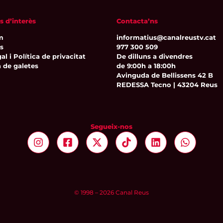
s d’interès
Contacta’ns
m
informatius@canalreustv.cat
ns
977 300 509
al i Política de privacitat
De dilluns a divendres
a de galetes
de 9:00h a 18:00h
Avinguda de Bellissens 42 B
REDESSA Tecno | 43204 Reus
Segueix-nos
© 1998 – 2026 Canal Reus