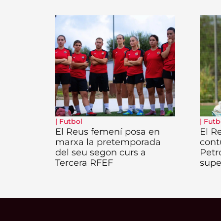
|
Futbol
|
Futb
El Reus femení posa en
El R
marxa la pretemporada
cont
del seu segon curs a
Petr
Tercera RFEF
supe