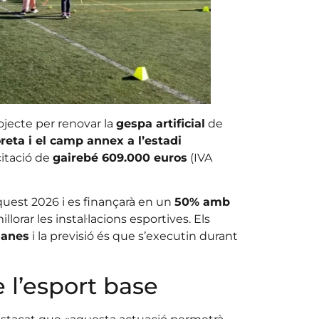
ojecte per renovar la
gespa artificial
de
reta i el camp annex a l’estadi
citació de
gairebé 609.000 euros
(IVA
uest 2026 i es finançarà en un
50% amb
lorar les instal·lacions esportives. Els
manes
i la previsió és que s’executin durant
e l’esport base