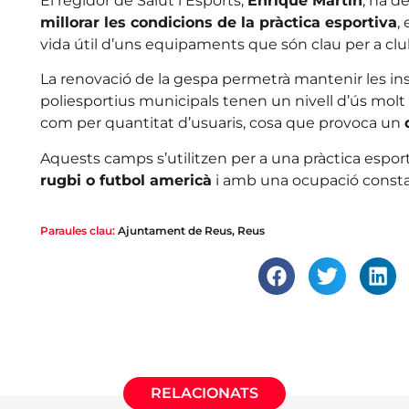
El regidor de Salut i Esports,
Enrique Martín
, ha d
millorar les condicions de la pràctica esportiva
,
vida útil d’uns equipaments que són clau per a clubs
La renovació de la gespa permetrà mantenir les ins
poliesportius municipals tenen un nivell d’ús molt 
com per quantitat d’usuaris, cosa que provoca un
Aquests camps s’utilitzen per a una pràctica espo
rugbi o futbol americà
i amb una ocupació consta
Paraules clau:
Ajuntament de Reus
,
Reus
RELACIONATS