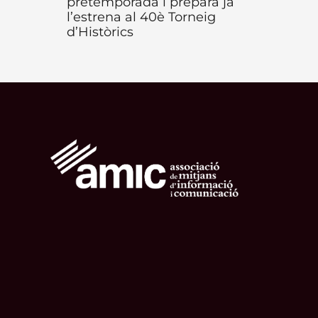
pretemporada i prepara ja
l’estrena al 40è Torneig
d’Històrics