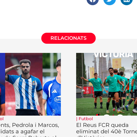
RELACIONATS
ol
|
Futbol
ents, Pedrola i Marcos,
El Reus FCR queda
idats a agafar el
eliminat del 40è Torn