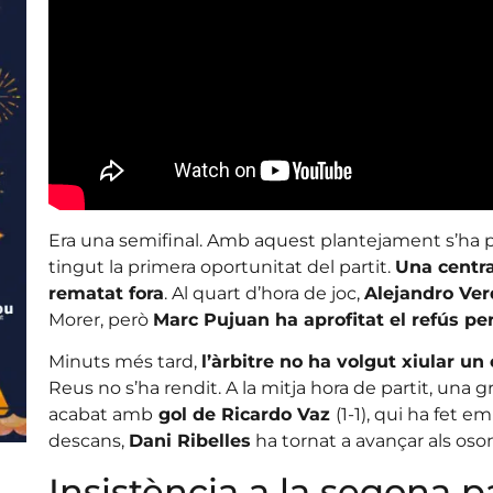
Era una semifinal. Amb aquest plantejament s’ha pl
tingut la primera oportunitat del partit.
Una centr
rematat fora
. Al quart d’hora de joc,
Alejandro Ver
Morer, però
Marc Pujuan ha aprofitat el refús per
Minuts més tard,
l’àrbitre no ha volgut xiular u
Reus no s’ha rendit. A la mitja hora de partit, una 
acabat amb
gol de Ricardo Vaz
(1-1), qui ha fet e
descans,
Dani Ribelles
ha tornat a avançar als oson
Insistència a la segona p