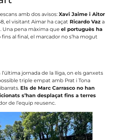
 descans amb dos avisos:
Xavi Jaime i Aitor
8, el visitant Aimar ha caçat
Ricardo Vaz
a
 penal. Una pena màxima que
el portuguès ha
o fins al final, el marcador no s’ha mogut
’última jornada de la lliga, on els ganxets
ossible triple empat amb Prat i Tona
ibarrats.
Els de Marc Carrasco no han
icionats s’han desplaçat fins a terres
dor de l’equip reusenc.