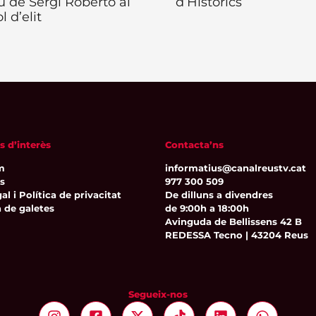
eu de Sergi Roberto al
d’Històrics
l d’elit
s d’interès
Contacta’ns
m
informatius@canalreustv.cat
ns
977 300 509
al i Política de privacitat
De dilluns a divendres
a de galetes
de 9:00h a 18:00h
Avinguda de Bellissens 42 B
REDESSA Tecno | 43204 Reus
Segueix-nos