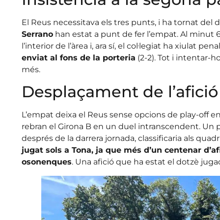
El Reus necessitava els tres punts, i ha tornat del
Serrano
han estat a punt de fer l’empat. Al minut 6
l’interior de l’àrea i, ara sí, el col·legiat ha xiulat
enviat al fons de la porteria
(2-2). Tot i intentar-h
més.
Desplaçament de l’afició
L’empat deixa el Reus sense opcions de play-off en l
rebran el Girona B en un duel intranscendent. Un p
després de la darrera jornada, classificaria als quadr
jugat sols a Tona, ja que més d’un centenar d’af
osonenques
. Una afició que ha estat el dotzè juga