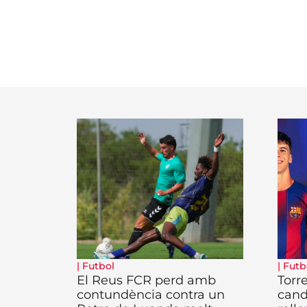
|
Futbol
|
Futb
El Reus FCR perd amb
Torr
contundència contra un
cand