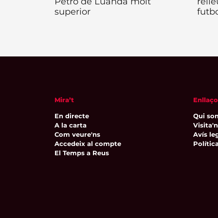
Petro de Luanda molt
rell
superior
futbo
Mira’t
Enllaço
En directe
Qui so
A la carta
Visita'
Com veure'ns
Avís leg
Accedeix al compte
Polític
El Temps a Reus