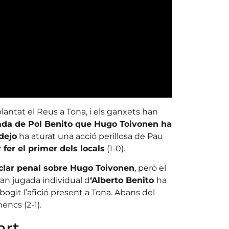
antat el Reus a Tona, i els ganxets han
ada de Pol Benito que Hugo Toivonen ha
dejo
ha aturat una acció perillosa de Pau
 fer el primer dels locals
(1-0).
n clar penal sobre Hugo Toivonen
, però el
gran jugada individual d
‘Alberto Benito
ha
mbogit l’afició present a Tona. Abans del
encs (2-1).
art