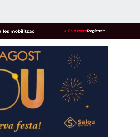
ilitzacions per defensar els cultius de la garrofa i l'ametlla
En directe
Registra't