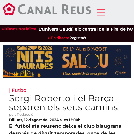
Últimes notícies:
L'univers Gaudí, eix central de la Fira de l'Ave
En directe
Registra't
|
Futbol
Sergi Roberto i el Barça
separen els seus camins
per: Redacció
Dilluns, 12 d'agost del 2024 a les 12:00h
El futbolista reusenc deixa el club blaugrana
després de divuit temporades, onze de les