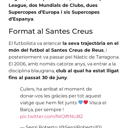
League, dos Mundials de Clubs, dues
Supercopes d’Europa i sis Supercopes
d’Espanya
.
Format al Santes Creus
El futbolista va arrancar
la seva trajectòria en el
món del futbol al Santes Creus de Reus
, i
posteriorment va passar pel Nàstic de Tarragona.
El 2006, amb només catorze anys, va entrar a la
disciplina blaugrana,
club al qual ha estat lligat
fins al passat 30 de juny
.
Culers, ha arribat el moment de
donar-vos les gràcies per tot aquest
viatge que hem fet junts
Visca el
Barça, per sempre !
pic.twitter.com/NIOiftNUB2
— Sergi Roberto (@SergiRoberto10)