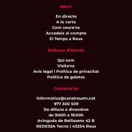
Mira’t
En directe
A la carta
Com veure'ns
Accedeix al compte
El Temps a Reus
Enllaços d’interès
Qui som
Visita'ns
Avís legal i Política de privacitat
Política de galetes
Contacta’ns
informatius@canalreustv.cat
977 300 509
De dilluns a divendres
de 9:00h a 18:00h
Avinguda de Bellissens 42 B
REDESSA Tecno | 43204 Reus