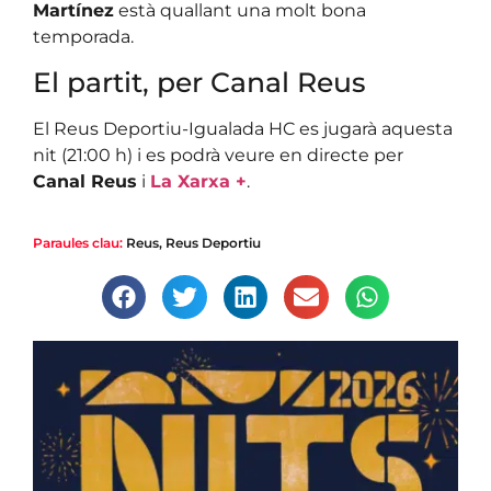
Martínez
està quallant una molt bona
temporada.
El partit, per Canal Reus
El Reus Deportiu-Igualada HC es jugarà aquesta
nit (21:00 h) i es podrà veure en directe per
Canal Reus
i
La Xarxa +
.
Paraules clau:
Reus
,
Reus Deportiu