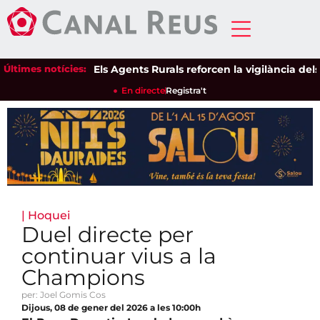
Últimes notícies:
Els Agents Rurals reforcen la vigilància dels esp
En directe
Registra't
|
Hoquei
Duel directe per
continuar vius a la
Champions
per: Joel Gomis Cos
Dijous, 08 de gener del 2026 a les 10:00h