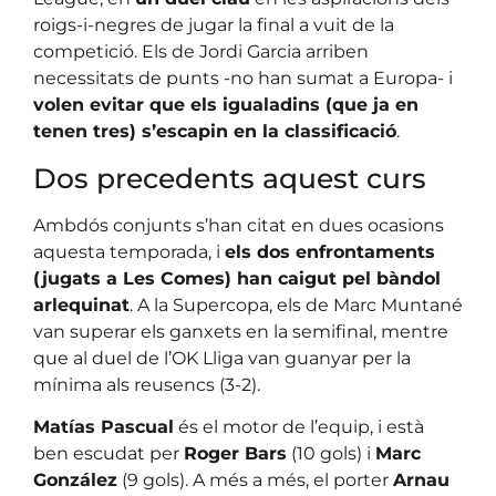
roigs-i-negres de jugar la final a vuit de la
competició. Els de Jordi Garcia arriben
necessitats de punts -no han sumat a Europa- i
volen evitar que els igualadins (que ja en
tenen tres) s’escapin en la classificació
.
Dos precedents aquest curs
Ambdós conjunts s’han citat en dues ocasions
aquesta temporada, i
els dos enfrontaments
(jugats a Les Comes) han caigut pel bàndol
arlequinat
. A la Supercopa, els de Marc Muntané
van superar els ganxets en la semifinal, mentre
que al duel de l’OK Lliga van guanyar per la
mínima als reusencs (3-2).
Matías Pascual
és el motor de l’equip, i està
ben escudat per
Roger Bars
(10 gols) i
Marc
González
(9 gols). A més a més, el porter
Arnau