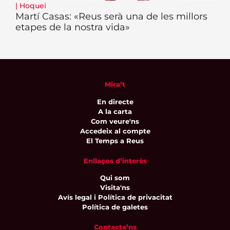
|
Hoquei
Martí Casas: «Reus serà una de les millors
etapes de la nostra vida»
Mira’t
En directe
A la carta
Com veure'ns
Accedeix al compte
El Temps a Reus
Enllaços d’interès
Qui som
Visita'ns
Avís legal i Política de privacitat
Política de galetes
Contacta’ns