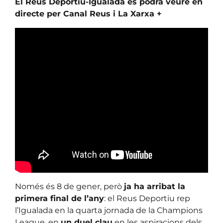
El Reus Deportiu-Igualada es podrà veure en
directe per Canal Reus i La Xarxa +
Només és 8 de gener, però
ja ha arribat la
primera final de l’any
: el Reus Deportiu rep
l’Igualada en la quarta jornada de la Champions
League, en
un duel clau
en les aspiracions dels