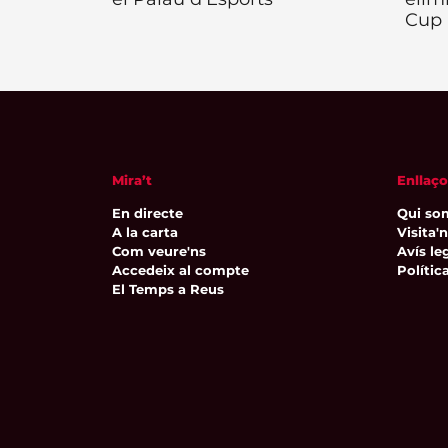
Cup
Mira’t
Enllaço
En directe
Qui so
A la carta
Visita'
Com veure'ns
Avís leg
Accedeix al compte
Polític
El Temps a Reus