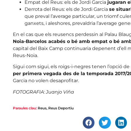
Empat del Reus: els de Jordi Garcia
jugaran e
Derrota del Reus: els de Jordi Garcia
se situar
que preval l’average particular, un triomf cul
ganxets, i aleshores, prevaldria l’average gener
En el cas que els reusencs perdessin al Palau Blau
Noia-Barcelos acabés o bé amb empat o bé amb
capital del Baix Camp continuaria depenent d’ell m
Reus-Noia.
Sigui com sigui, els roigs-i-negres tenen l’opció d
per primera vegada des de la temporada 2017/2
Garcia no volen desaprofitar.
FOTOGRAFIA: Juanjo Viña
Paraules clau:
Reus
,
Reus Deportiu