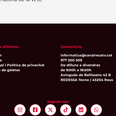
s d’interès
Contacta’ns
m
informatius@canalreustv.cat
ns
977 300 509
al i Política de privacitat
De dilluns a divendres
a de galetes
de 9:00h a 18:00h
Avinguda de Bellissens 42 B
REDESSA Tecno | 43204 Reus
Segueix-nos