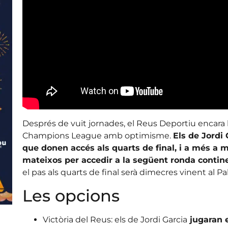
Després de vuit jornades, el Reus Deportiu encara la
Champions League amb optimisme.
Els de Jordi
que donen accés als quarts de final, i a més a 
mateixos per accedir a la següent ronda contin
el pas als quarts de final serà dimecres vinent al P
Les opcions
Victòria del Reus: els de Jordi Garcia
jugaran e