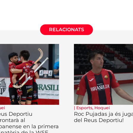
RELACIONATS
ei
|
Esports
,
Hoquei
eus Deportiu
Roc Pujadas ja és jug
rontarà al
del Reus Deportiu!
oanense en la primera
inatòria de la WSE