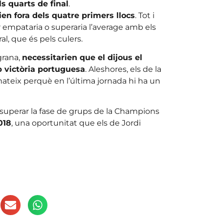
ls quarts de final
.
ien fora dels quatre primers llocs
. Tot i
er empataria o superaria l’average amb els
al, que és pels culers.
grana,
necessitarien que el dijous el
 victòria portuguesa
. Aleshores, els de la
ateix perquè en l’última jornada hi ha un
e superar la fase de grups de la Champions
018
, una oportunitat que els de Jordi