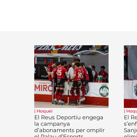
|
Hoquei
|
Hoqu
El Reus Deportiu engega
El R
la campanya
s’enf
d’abonaments per omplir
Sanj
el Palau d’Esports
elim