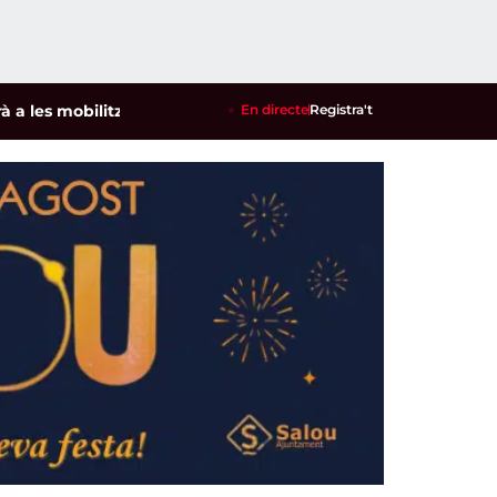
s mobilitzacions per defensar els cultius de la garrofa i l'ame
En directe
Registra't