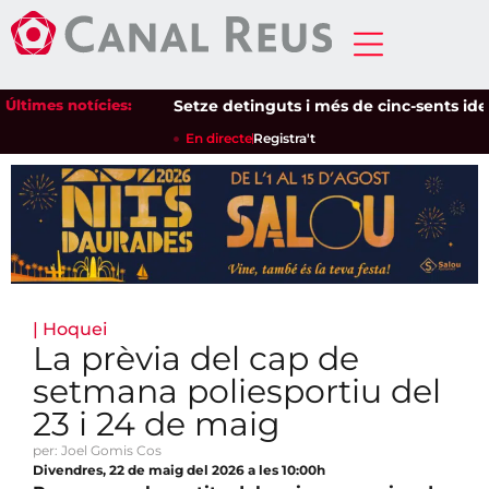
Últimes notícies:
Setze detinguts i més de cinc-sents identifi
En directe
Registra't
|
Hoquei
La prèvia del cap de
setmana poliesportiu del
23 i 24 de maig
per: Joel Gomis Cos
Divendres, 22 de maig del 2026 a les 10:00h