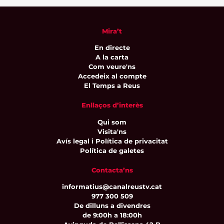
Mira’t
En directe
A la carta
Com veure'ns
Accedeix al compte
El Temps a Reus
Enllaços d’interès
Qui som
Visita'ns
Avís legal i Política de privacitat
Política de galetes
Contacta’ns
informatius@canalreustv.cat
977 300 509
De dilluns a divendres
de 9:00h a 18:00h