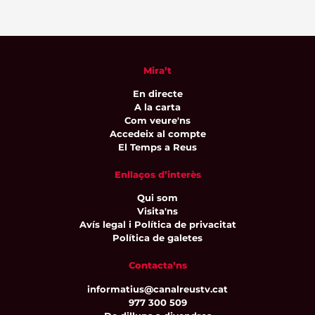
Mira’t
En directe
A la carta
Com veure'ns
Accedeix al compte
El Temps a Reus
Enllaços d’interès
Qui som
Visita'ns
Avís legal i Política de privacitat
Política de galetes
Contacta’ns
informatius@canalreustv.cat
977 300 509