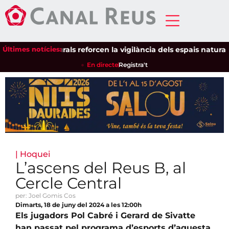
ls Agents Rurals reforcen la vigilància dels espais naturals amb
Últimes notícies:
En directe
Registra't
|
Hoquei
L’ascens del Reus B, al
Cercle Central
per: Joel Gomis Cos
Dimarts, 18 de juny del 2024 a les 12:00h
Els jugadors Pol Cabré i Gerard de Sivatte
han passat pel programa d’esports d’aquesta