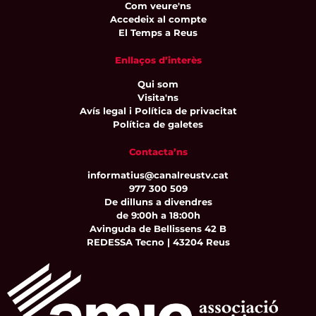
Com veure'ns
Accedeix al compte
El Temps a Reus
Enllaços d’interès
Qui som
Visita'ns
Avís legal i Política de privacitat
Política de galetes
Contacta’ns
informatius@canalreustv.cat
977 300 509
De dilluns a divendres
de 9:00h a 18:00h
Avinguda de Bellissens 42 B
REDESSA Tecno | 43204 Reus