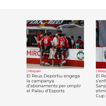
|
Hoquei
|
Hoqu
El Reus Deportiu engega
El R
la campanya
s’enf
d’abonaments per omplir
Sanj
el Palau d’Esports
elim
Cup