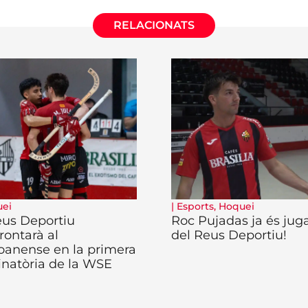
RELACIONATS
ei
|
Esports
,
Hoquei
eus Deportiu
Roc Pujadas ja és jug
rontarà al
del Reus Deportiu!
oanense en la primera
inatòria de la WSE