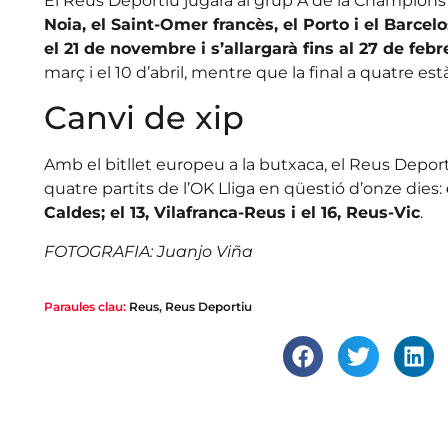
El Reus Deportiu jugarà al grup A de la Champio
Noia, el Saint-Omer francès, el Porto i el Barce
el 21 de novembre i s’allargarà fins al 27 de febr
març i el 10 d’abril, mentre que la final a quatre est
Canvi de xip
Amb el bitllet europeu a la butxaca, el Reus Deport
quatre partits de l’OK Lliga en qüestió d’onze dies:
Caldes; el 13, Vilafranca-Reus i el 16, Reus-Vic
.
FOTOGRAFIA: Juanjo Viña
Paraules clau:
Reus
,
Reus Deportiu