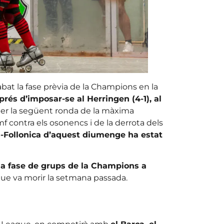
abat la fase prèvia de la Champions en la
prés d’imposar-se al Herringen (4-1), al
ó per la següent ronda de la màxima
f contra els osonencs i de la derrota dels
s-Follonica d’aquest diumenge ha estat
r la fase de grups de la Champions a
 que va morir la setmana passada.