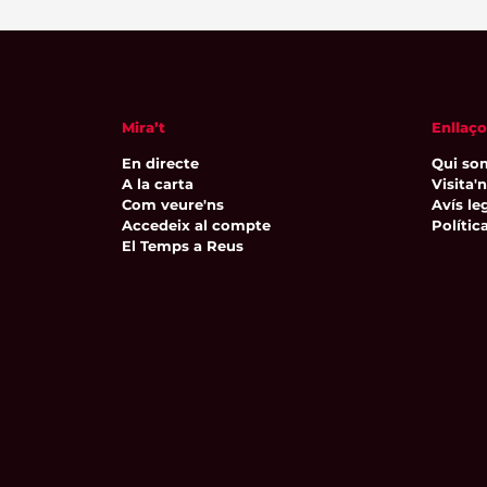
Mira’t
Enllaço
En directe
Qui so
A la carta
Visita'
Com veure'ns
Avís leg
Accedeix al compte
Polític
El Temps a Reus