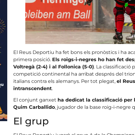
El Reus Deportiu ha fet bons els pronòstics i ha ac
primera posició.
Els roigs-i-negres ho han fet des
Voltregà (2-4) i al Follonica (5-0)
. La classificaci
competició continental ha arribat després del triom
italians contra els alemanys. Per tot plegat,
el Reu
intranscendent
.
El conjunt ganxet
ha dedicat la classificació pe
Quim Carballido
, jugador de la base roig-i-negre
El grup