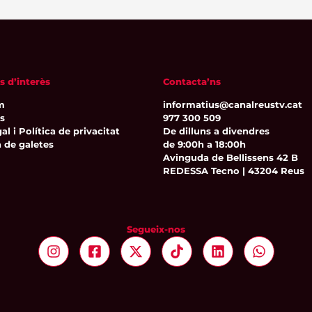
s d’interès
Contacta’ns
m
informatius@canalreustv.cat
ns
977 300 509
al i Política de privacitat
De dilluns a divendres
a de galetes
de 9:00h a 18:00h
Avinguda de Bellissens 42 B
REDESSA Tecno | 43204 Reus
Segueix-nos