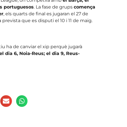
ns League, on competirà amb
el Barça, el
los portuguesos
. La fase de grups
comença
er
, els quarts de final es jugaran el 27 de
à prevista que es disputi el 10 i 11 de maig.
iu ha de canviar el xip perquè jugarà
el dia 6, Noia-Reus; el dia 9, Reus-