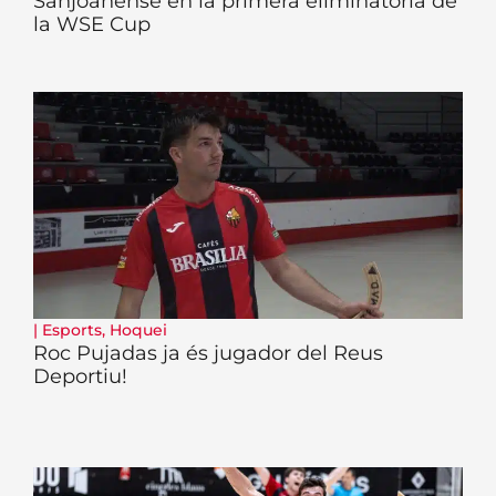
Sanjoanense en la primera eliminatòria de
la WSE Cup
|
Esports
,
Hoquei
Roc Pujadas ja és jugador del Reus
Deportiu!