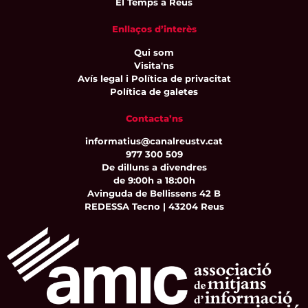
El Temps a Reus
Enllaços d’interès
Qui som
Visita'ns
Avís legal i Política de privacitat
Política de galetes
Contacta’ns
informatius@canalreustv.cat
977 300 509
De dilluns a divendres
de 9:00h a 18:00h
Avinguda de Bellissens 42 B
REDESSA Tecno | 43204 Reus