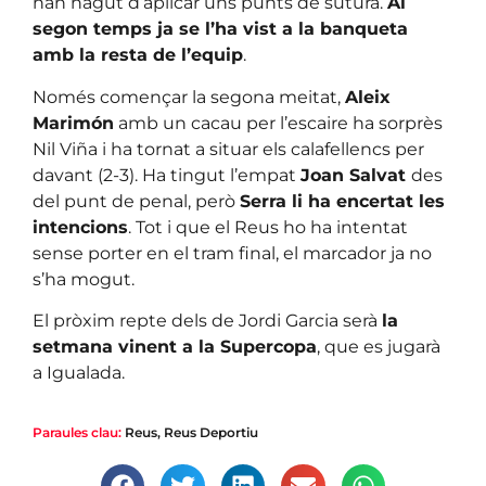
han hagut d’aplicar uns punts de sutura.
Al
segon temps ja se l’ha vist a la banqueta
amb la resta de l’equip
.
Només començar la segona meitat,
Aleix
Marimón
amb un cacau per l’escaire ha sorprès
Nil Viña i ha tornat a situar els calafellencs per
davant (2-3). Ha tingut l’empat
Joan Salvat
des
del punt de penal, però
Serra li ha encertat les
intencions
. Tot i que el Reus ho ha intentat
sense porter en el tram final, el marcador ja no
s’ha mogut.
El pròxim repte dels de Jordi Garcia serà
la
setmana vinent a la Supercopa
, que es jugarà
a Igualada.
Paraules clau:
Reus
,
Reus Deportiu