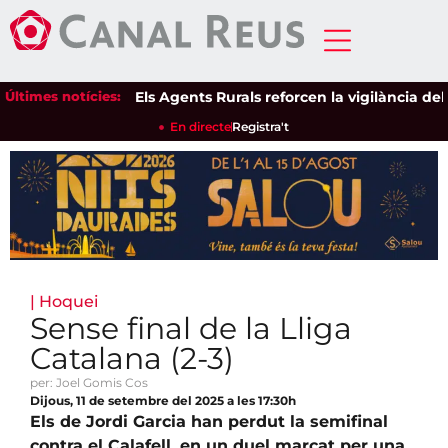
Últimes notícies:
Els Agents Rurals reforcen la vigilància dels es
En directe
Registra't
|
Hoquei
Sense final de la Lliga
Catalana (2-3)
per: Joel Gomis Cos
Dijous, 11 de setembre del 2025 a les 17:30h
Els de Jordi Garcia han perdut la semifinal
contra el Calafell, en un duel marcat per una