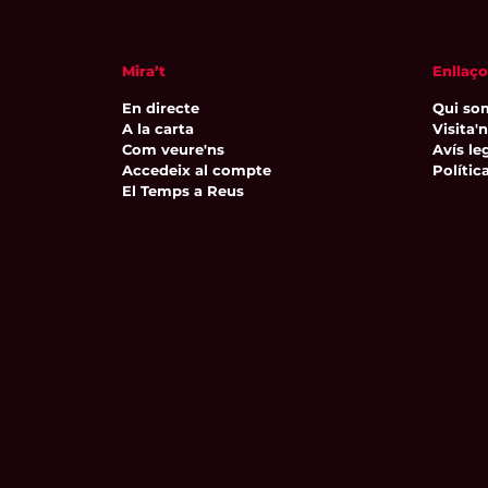
Mira’t
Enllaço
En directe
Qui so
A la carta
Visita'
Com veure'ns
Avís leg
Accedeix al compte
Polític
El Temps a Reus