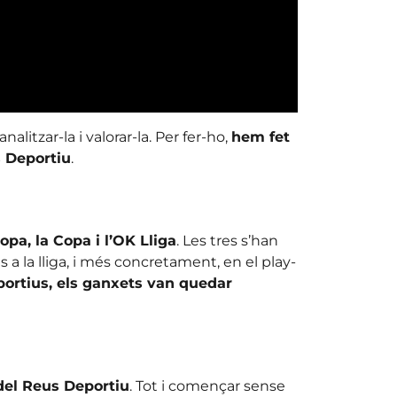
itzar-la i valorar-la. Per fer-ho,
hem fet
s Deportiu
.
opa, la Copa i l’OK Lliga
. Les tres s’han
a la lliga, i més concretament, en el play-
portius, els ganxets van quedar
 del Reus Deportiu
. Tot i començar sense