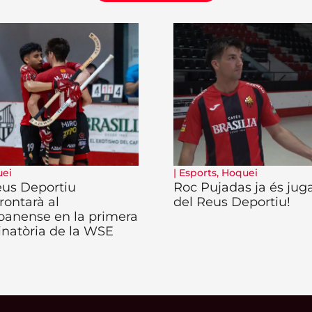
ei
|
Esports
,
Hoquei
eus Deportiu
Roc Pujadas ja és jug
rontarà al
del Reus Deportiu!
oanense en la primera
inatòria de la WSE