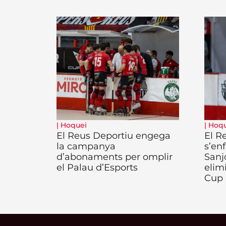
|
Hoquei
|
Hoqu
El Reus Deportiu engega
El R
la campanya
s’enf
d’abonaments per omplir
Sanj
el Palau d’Esports
elim
Cup