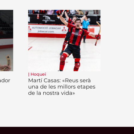
|
Hoquei
ador
Martí Casas: «Reus serà
una de les millors etapes
de la nostra vida»