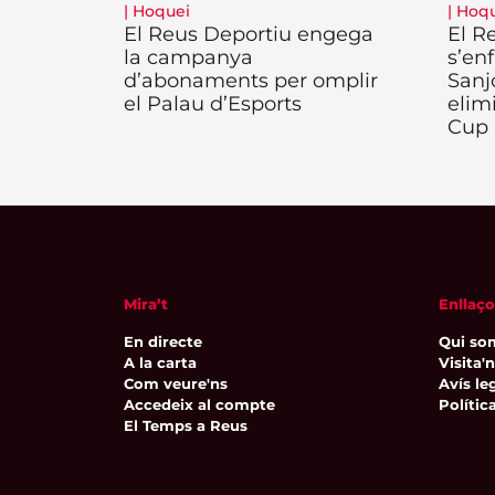
|
Hoquei
|
Hoqu
El Reus Deportiu engega
El R
la campanya
s’enf
d’abonaments per omplir
Sanj
el Palau d’Esports
elim
Cup
Mira’t
Enllaço
En directe
Qui so
A la carta
Visita'
Com veure'ns
Avís leg
Accedeix al compte
Polític
El Temps a Reus