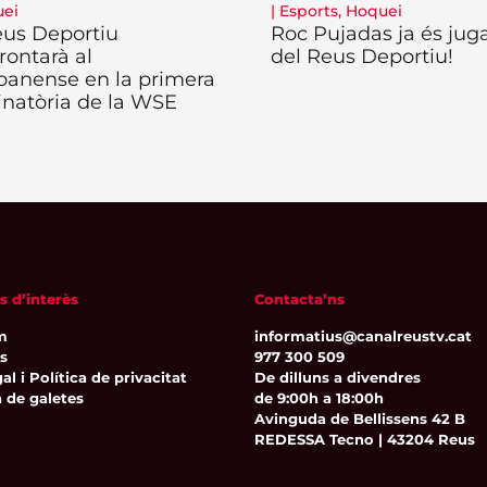
ei
|
Esports
,
Hoquei
eus Deportiu
Roc Pujadas ja és jug
rontarà al
del Reus Deportiu!
oanense en la primera
inatòria de la WSE
s d’interès
Contacta’ns
m
informatius@canalreustv.cat
ns
977 300 509
al i Política de privacitat
De dilluns a divendres
a de galetes
de 9:00h a 18:00h
Avinguda de Bellissens 42 B
REDESSA Tecno | 43204 Reus