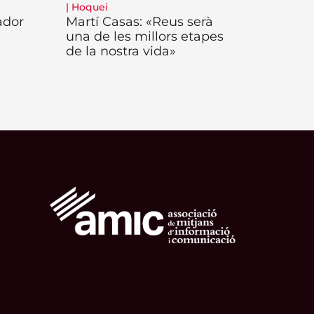
|
Hoquei
ador
Martí Casas: «Reus serà
una de les millors etapes
de la nostra vida»