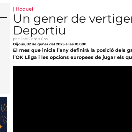
|
Hoquei
Un gener de vertige
Deportiu
per: Joel Gomis Cos
Dijous, 02 de gener del 2025 a les 10:00h
El mes que inicia l’any definirà la posició dels g
l’OK Lliga i les opcions europees de jugar els q