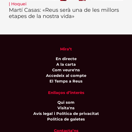
|
Hoquei
Martí Casas: «Reus serà una de les millors
etapes de la nostra vida»
Mira’t
En directe
A la carta
Com veure'ns
Accedeix al compte
El Temps a Reus
Enllaços d’interès
Qui som
Visita'ns
Avís legal i Política de privacitat
Política de galetes
Contacta’ns