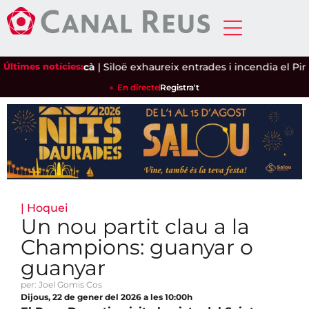
'ametlla de secà
Últimes notícies:
|
Siloë exhaureix entrades i incendia el Pinaret
En directe
Registra't
|
Hoquei
Un nou partit clau a la
Champions: guanyar o
guanyar
per: Joel Gomis Cos
Dijous, 22 de gener del 2026 a les 10:00h