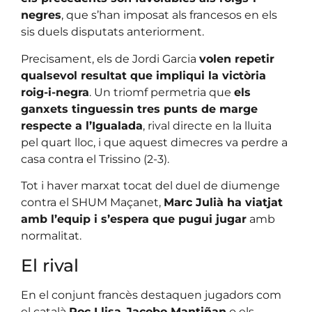
negres
, que s’han imposat als francesos en els
sis duels disputats anteriorment.
Precisament, els de Jordi Garcia
volen repetir
qualsevol resultat que impliqui la victòria
roig-i-negra
. Un triomf permetria que
els
ganxets tinguessin tres punts de marge
respecte a l’Igualada
, rival directe en la lluita
pel quart lloc, i que aquest dimecres va perdre a
casa contra el Trissino (2-3).
Tot i haver marxat tocat del duel de diumenge
contra el SHUM Maçanet,
Marc Julià ha viatjat
amb l’equip i s’espera que pugui jugar
amb
normalitat.
El rival
En el conjunt francès destaquen jugadors com
el català
Roc Llisa
,
Jacobo Mantiñan
o els