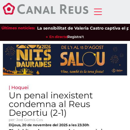
Últimes notícies:
La sensibilitat de Valeria Castro captiva el públ
En directe
Registra't
|
Hoquei
Un penal inexistent
condemna al Reus
Deportiu (2-1)
per: Joel Gomis Cos
Dijous, 20 de novembre del 2025 a les 23:30h