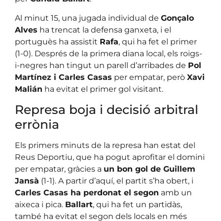
Al minut 15, una jugada individual de
Gonçalo
Alves
ha trencat la defensa ganxeta, i el
portuguès ha assistit
Rafa
, qui ha fet el primer
(1-0). Després de la primera diana local, els roigs-
i-negres han tingut un parell d’arribades de
Pol
Martínez i Carles Casas
per empatar, però
Xavi
Malián
ha evitat el primer gol visitant.
Represa boja i decisió arbitral
errònia
Els primers minuts de la represa han estat del
Reus Deportiu, que ha pogut aprofitar el domini
per empatar, gràcies a
un bon gol de Guillem
Jansà
(1-1). A partir d’aquí, el partit s’ha obert, i
Carles Casas ha perdonat el segon
amb un
aixeca i pica.
Ballart
, qui ha fet un partidàs,
també ha evitat el segon dels locals en més