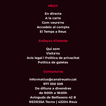
Mira’t
En directe
A la carta
Com veure'ns
Accedeix al compte
El Temps a Reus
Enllaços d’interès
Qui som
Visita'ns
Avís legal i Política de privacitat
Política de galetes
Contacta’ns
informatius@canalreustv.cat
977 300 509
De dilluns a divendres
de 9:00h a 18:00h
Avinguda de Bellissens 42 B
REDESSA Tecno | 43204 Reus