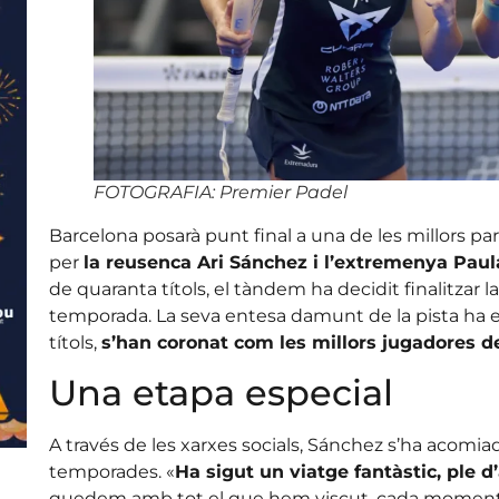
FOTOGRAFIA: Premier Padel
Barcelona posarà punt final a una de les millors pare
per
la reusenca Ari Sánchez i l’extremenya Pau
de quaranta títols, el tàndem ha decidit finalitzar 
temporada. La seva entesa damunt de la pista ha es
títols,
s’han coronat com les millors jugadores de
Una etapa especial
A través de les xarxes socials, Sánchez s’ha acomi
temporades. «
Ha sigut un viatge fantàstic, ple d
quedem amb tot el que hem viscut, cada moment, t