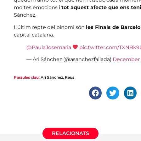
moltes emocions i
tot aquest afecte que ens ten
Sánchez.
L’últim repte del binomi són
les Finals de Barcel
capital catalana.
@PaulaJosemaria
pic.twitter.com/TXNBk
— Ari Sánchez (@asanchezfallada)
December 
Paraules clau:
Ari Sánchez
,
Reus
RELACIONATS