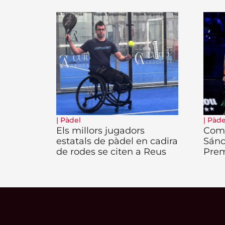
|
Pàdel
|
Pàde
Els millors jugadors
Come
estatals de pàdel en cadira
Sánc
de rodes se citen a Reus
Prem