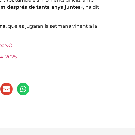
im després de tants anys juntes
«, ha dit
ona
, que es jugaran la setmana vinent a la
9paNO
4, 2025