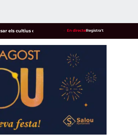
cultius de la garrofa i l'ametlla de secà
En directe
Registra't
|
Siloë exhaureix entr