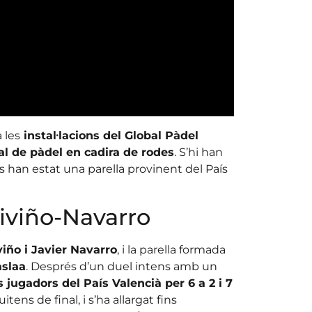
 les
instal·lacions del Global Pàdel
l de pàdel en cadira de rodes
. S’hi han
rs han estat una parella provinent del País
riviño-Navarro
iño i Javier Navarro
, i la parella formada
aslaa
. Després d’un duel intens amb un
 jugadors del País Valencià per 6 a 2 i 7
ens de final, i s’ha allargat fins