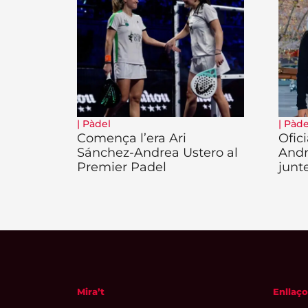
|
Pàdel
|
Pàde
Comença l’era Ari
Ofici
Sánchez-Andrea Ustero al
Andr
Premier Padel
junt
Mira’t
Enllaço