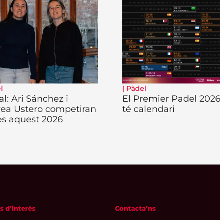
l
|
Pàdel
al: Ari Sánchez i
El Premier Padel 2026
ea Ustero competiran
té calendari
es aquest 2026
s d’interès
Contacta’ns