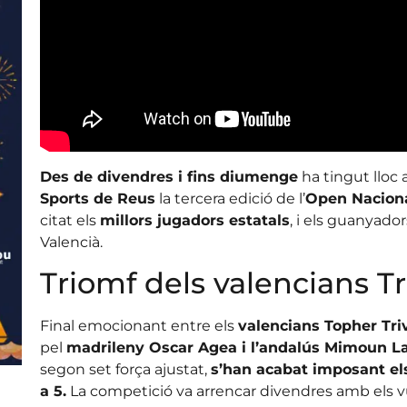
Des de divendres i fins diumenge
ha tingut lloc a
Sports de Reus
la tercera edició de l’
Open Naciona
citat els
millors jugadors estatals
, i els guanyado
Valencià.
Triomf dels valencians T
Final emocionant entre els
valencians Topher Triv
pel
madrileny Oscar Agea i l’andalús Mimoun L
segon set força ajustat,
s’han acabat imposant els
a 5.
La competició va arrencar divendres amb els vuit