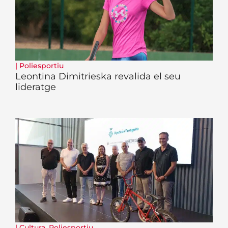
|
Poliesportiu
Leontina Dimitrieska revalida el seu
lideratge
|
Cultura
,
Poliesportiu