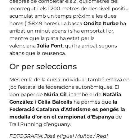
després de completar els 21 quilòmetres del
recorregut i els 1.200 metres de desnivell positiu
acumulat amb un temps pròxim a les dues
hores (1:58:49 hores). La basca
Onditz Iturbe
ha
arribat un minut abans i s’ha emportat l’or,
mentre que la plata ha estat per la
valenciana
Júlia Font
, qui ha arribat segons
abans que la reusenca.
Or per seleccions
Més enllà de la cursa individual, també estava en
joc l’estatal de federacions autonòmiques. El
bon paper de
Núria Gil
, i també el de
Natàlia
González i Cèlia Balcells
ha permès que
la
Federació Catalana d’Atletisme es pengés la
medalla d’or en el campionat d’Espanya
de
Trail Running d’enguany.
FOTOGRAFIA: José Miguel Muñoz / Real