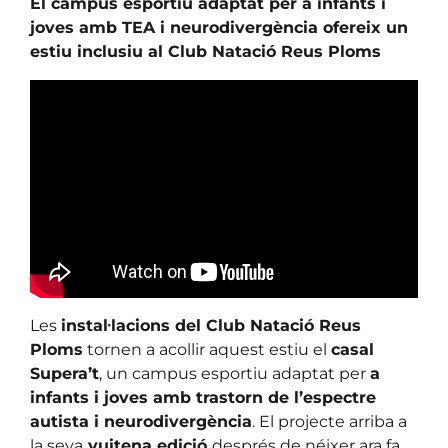
El campus esportiu adaptat per a infants i
joves amb TEA i neurodivergència ofereix un
estiu inclusiu al Club Natació Reus Ploms
Les
instal·lacions del Club Natació Reus
Ploms
tornen a acollir aquest estiu el
casal
Supera’t
, un campus esportiu adaptat per
a
infants i joves amb trastorn de l’espectre
autista i neurodivergència
. El projecte arriba a
la seva
vuitena edició
després de néixer ara fa