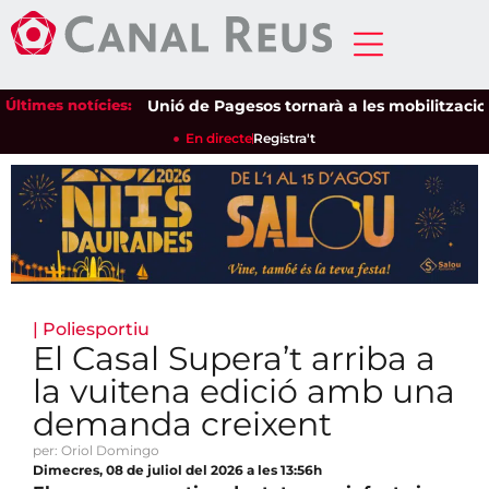
Últimes notícies:
Unió de Pagesos tornarà a les mobilitzacions per
En directe
Registra't
|
Poliesportiu
El Casal Supera’t arriba a
la vuitena edició amb una
demanda creixent
per: Oriol Domingo
Dimecres, 08 de juliol del 2026 a les 13:56h