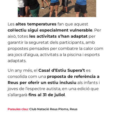
Les
altes temperatures
fan que aquest
col·lectiu sigui especialment vulnerable
. Per
això, totes
les activitats s’han adaptat
per
garantir la seguretat dels participants, amb
propostes pensades per combatre la calor com
ara jocs d’aigua, activitats a la piscina i esports
adaptats.
Un any més, el
Casal d’Estiu Supera’t
es
consolida com una
proposta de referència a
Reus per oferir un estiu inclusiu
als infants i
joves de l’espectre autista, en una edició que
s’allargarà
fins al 31 de juliol
.
Paraules clau:
Club Natació Reus Ploms
,
Reus