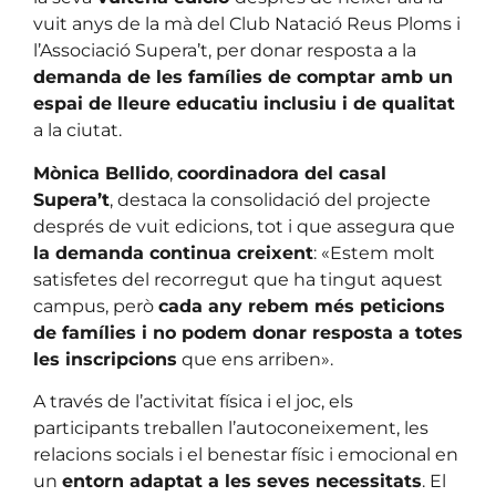
vuit anys de la mà del Club Natació Reus Ploms i
l’Associació Supera’t, per donar resposta a la
demanda de les famílies de comptar amb un
espai de lleure educatiu inclusiu i de qualitat
a la ciutat.
Mònica Bellido
,
coordinadora del casal
Supera’t
, destaca la consolidació del projecte
després de vuit edicions, tot i que assegura que
la demanda continua creixent
: «Estem molt
satisfetes del recorregut que ha tingut aquest
campus, però
cada any rebem més peticions
de famílies i no podem donar resposta a totes
les inscripcions
que ens arriben».
A través de l’activitat física i el joc, els
participants treballen l’autoconeixement, les
relacions socials i el benestar físic i emocional en
un
entorn adaptat a les seves necessitats
. El