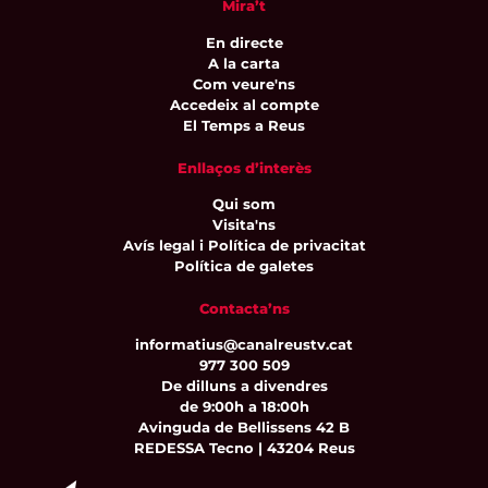
Mira’t
En directe
A la carta
Com veure'ns
Accedeix al compte
El Temps a Reus
Enllaços d’interès
Qui som
Visita'ns
Avís legal i Política de privacitat
Política de galetes
Contacta’ns
informatius@canalreustv.cat
977 300 509
De dilluns a divendres
de 9:00h a 18:00h
Avinguda de Bellissens 42 B
REDESSA Tecno | 43204 Reus