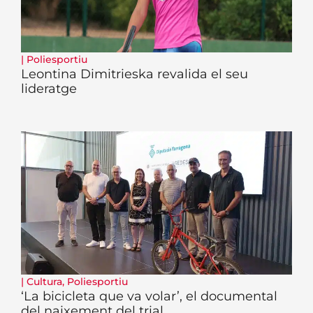
|
Poliesportiu
Leontina Dimitrieska revalida el seu
lideratge
|
Cultura
,
Poliesportiu
‘La bicicleta que va volar’, el documental
del naixement del trial