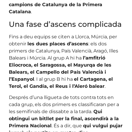
campions de Catalunya de la Primera
Catalana
.
Una fase d’ascens complicada
Fins a deu equips se citen a Llorca, Múrcia, per
obtenir
les dues places d’ascens
: els dos
primers de Catalunya, País Valencià, Aragó, Illes
Balears i Múrcia. Al grup A hi ha
l’amfitrió
Eliocroca, el Saragossa, el Mayurqa de les
Balears, el Campello del País Valencià i
l’Espanyol
. I al grup B hi ha
el Cartagena, el
Terol, el Gandía, el Reus i l’Aleró balear
.
Després d’una lligueta de tots contra tots en
cada grup, els dos primers es classificaran per a
les semifinals de dissabte a la tarda.
Qui
obtingui un bitllet per la final, ascendirà a la
Primera Nacional
. És a dir, que
qui vulgui pujar