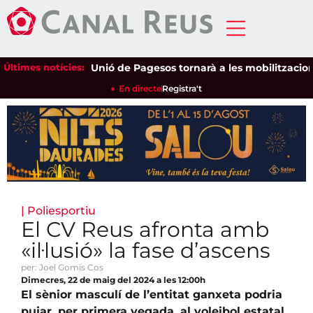
Últimes notícies:
Unió de Pagesos tornarà a les mobilitzacions per
En directe
Registra't
|
Poliesportiu
El CV Reus afronta amb
«il·lusió» la fase d’ascens
per: Joel Gomis Cos
Dimecres, 22 de maig del 2024 a les 12:00h
El sènior masculí de l’entitat ganxeta podria
pujar, per primera vegada, al voleibol estatal.