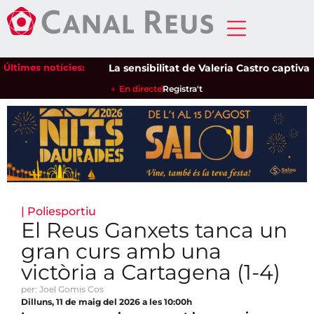
Últimes notícies:
La sensibilitat de Valeria Castro captiva el 
En directe
Registra't
|
Poliesportiu
El Reus Ganxets tanca un
gran curs amb una
victòria a Cartagena (1-4)
per: Joel Gomis Cos
Dilluns, 11 de maig del 2026 a les 10:00h