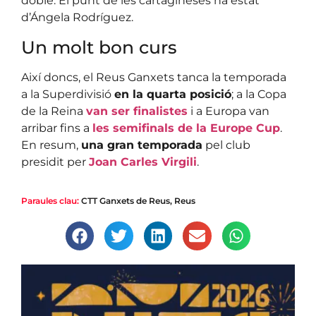
doble. El punt de les cartagineses ha estat
d’Ángela Rodríguez.
Un molt bon curs
Així doncs, el Reus Ganxets tanca la temporada
a la Superdivisió
en la quarta posició
; a la Copa
de la Reina
van ser finalistes
i a Europa van
arribar fins a
les semifinals de la Europe Cup
.
En resum,
una gran temporada
pel club
presidit per
Joan Carles Virgili
.
Paraules clau:
CTT Ganxets de Reus
,
Reus