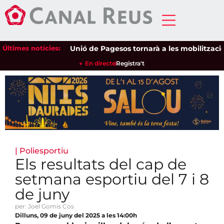
Últimes notícies:
Unió de Pagesos tornarà a les mobilitzacions pe
En directe
Registra't
|
Poliesportiu
Els resultats del cap de
setmana esportiu del 7 i 8
de juny
per: Joel Gomis Cos
Dilluns, 09 de juny del 2025 a les 14:00h