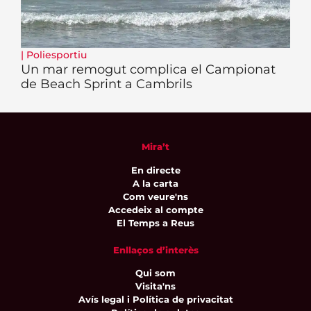
|
Poliesportiu
Un mar remogut complica el Campionat
de Beach Sprint a Cambrils
Mira’t
En directe
A la carta
Com veure'ns
Accedeix al compte
El Temps a Reus
Enllaços d’interès
Qui som
Visita'ns
Avís legal i Política de privacitat