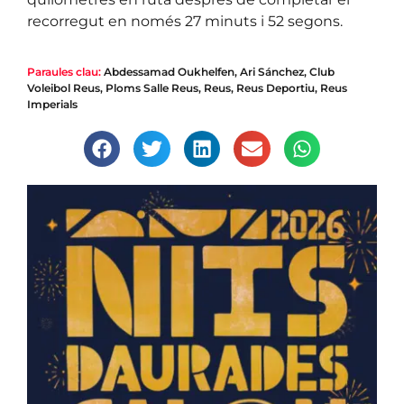
recorregut en només 27 minuts i 52 segons.
Paraules clau:
Abdessamad Oukhelfen
,
Ari Sánchez
,
Club
Voleibol Reus
,
Ploms Salle Reus
,
Reus
,
Reus Deportiu
,
Reus
Imperials