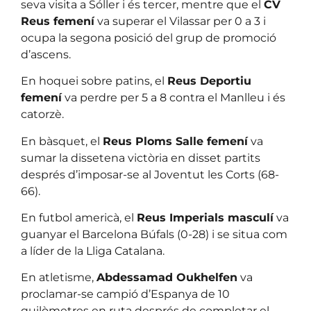
seva visita a Sóller i és tercer, mentre que el
CV
Reus femení
va superar el Vilassar per 0 a 3 i
ocupa la segona posició del grup de promoció
d’ascens.
En hoquei sobre patins, el
Reus Deportiu
femení
va perdre per 5 a 8 contra el Manlleu i és
catorzè.
En bàsquet, el
Reus Ploms Salle femení
va
sumar la dissetena victòria en disset partits
després d’imposar-se al Joventut les Corts (68-
66).
En futbol americà, el
Reus Imperials masculí
va
guanyar el Barcelona Búfals (0-28) i se situa com
a líder de la Lliga Catalana.
En atletisme,
Abdessamad Oukhelfen
va
proclamar-se campió d’Espanya de 10
quilòmetres en ruta després de completar el