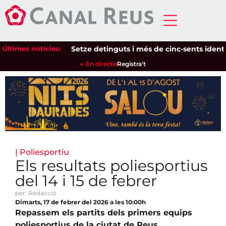
Últimes notícies:
Setze detinguts i més de cinc-sents identifica
En directe
Registra't
|
Poliesportiu
Els resultats poliesportius
del 14 i 15 de febrer
per: Redacció
Dimarts, 17 de febrer del 2026 a les 10:00h
Repassem els partits dels primers equips
poliesportius de la ciutat de Reus