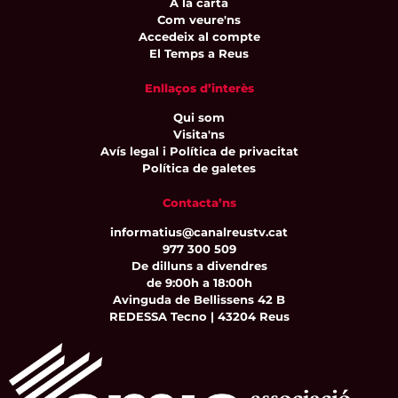
A la carta
Com veure'ns
Accedeix al compte
El Temps a Reus
Enllaços d’interès
Qui som
Visita'ns
Avís legal i Política de privacitat
Política de galetes
Contacta’ns
informatius@canalreustv.cat
977 300 509
De dilluns a divendres
de 9:00h a 18:00h
Avinguda de Bellissens 42 B
REDESSA Tecno | 43204 Reus