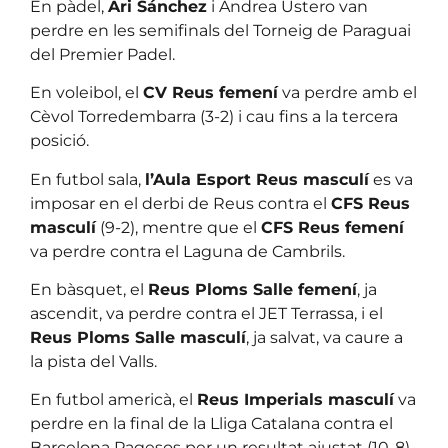
En pàdel,
Ari Sánchez
i Andrea Ustero van
perdre en les semifinals del Torneig de Paraguai
del Premier Padel.
En voleibol, el
CV Reus femení
va perdre amb el
Cèvol Torredembarra (3-2) i cau fins a la tercera
posició.
En futbol sala,
l’Aula Esport Reus masculí
es va
imposar en el derbi de Reus contra el
CFS Reus
masculí
(9-2), mentre que el
CFS Reus femení
va perdre contra el Laguna de Cambrils.
En bàsquet, el
Reus Ploms Salle femení
, ja
ascendit, va perdre contra el JET Terrassa, i el
Reus Ploms Salle masculí
, ja salvat, va caure a
la pista del Valls.
En futbol americà, el
Reus Imperials masculí
va
perdre en la final de la Lliga Catalana contra el
Barcelona Pagesos per un resultat ajustat (10-8).