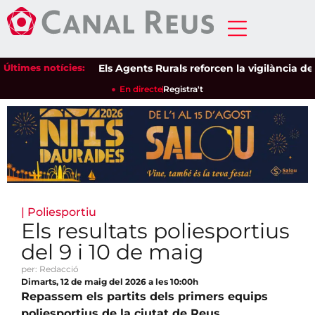
Últimes notícies:
Els Agents Rurals reforcen la vigilància dels es
En directe
Registra't
|
Poliesportiu
Els resultats poliesportius
del 9 i 10 de maig
per: Redacció
Dimarts, 12 de maig del 2026 a les 10:00h
Repassem els partits dels primers equips
poliesportius de la ciutat de Reus