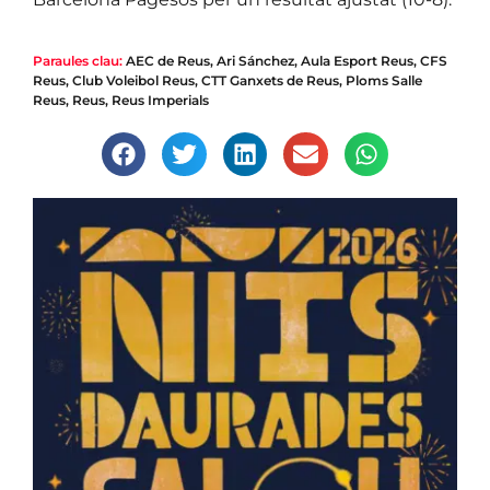
Paraules clau:
AEC de Reus
,
Ari Sánchez
,
Aula Esport Reus
,
CFS
Reus
,
Club Voleibol Reus
,
CTT Ganxets de Reus
,
Ploms Salle
Reus
,
Reus
,
Reus Imperials