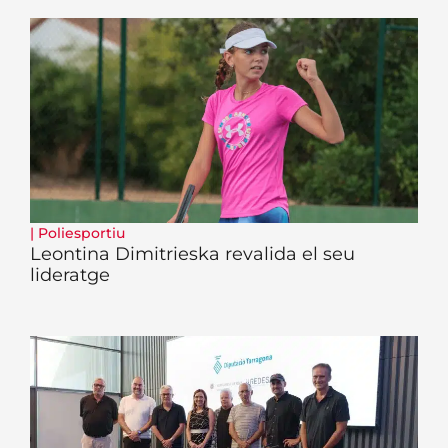
|
Poliesportiu
Leontina Dimitrieska revalida el seu
lideratge