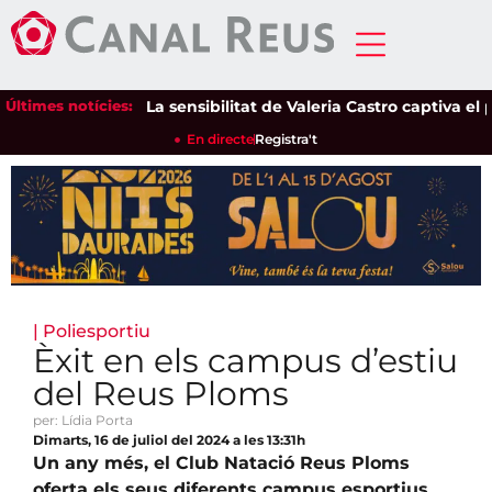
Últimes notícies:
La sensibilitat de Valeria Castro captiva el públ
En directe
Registra't
|
Poliesportiu
Èxit en els campus d’estiu
del Reus Ploms
per: Lídia Porta
Dimarts, 16 de juliol del 2024 a les 13:31h
Un any més, el Club Natació Reus Ploms
oferta els seus diferents campus esportius