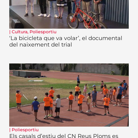
|
Cultura
,
Poliesportiu
‘La bicicleta que va volar’, el documental
del naixement del trial
|
Poliesportiu
Els casals d’estiu del CN Reus Ploms es