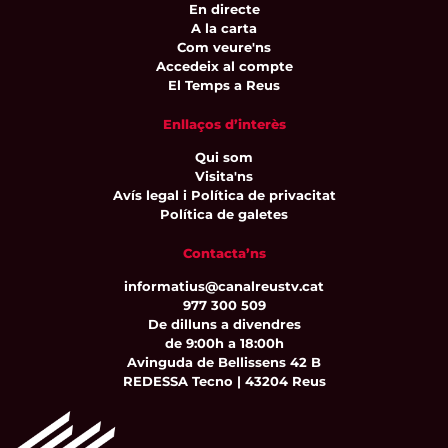
En directe
A la carta
Com veure'ns
Accedeix al compte
El Temps a Reus
Enllaços d’interès
Qui som
Visita'ns
Avís legal i Política de privacitat
Política de galetes
Contacta’ns
informatius@canalreustv.cat
977 300 509
De dilluns a divendres
de 9:00h a 18:00h
Avinguda de Bellissens 42 B
REDESSA Tecno | 43204 Reus