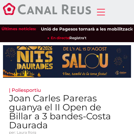
Últimes notícies:
Unió de Pagesos tornarà a les mobilitzacions per
En directe
Registra't
|
Poliesportiu
Joan Carles Pareras
guanya el II Open de
Billar a 3 bandes-Costa
Daurada
per: Laura Roig