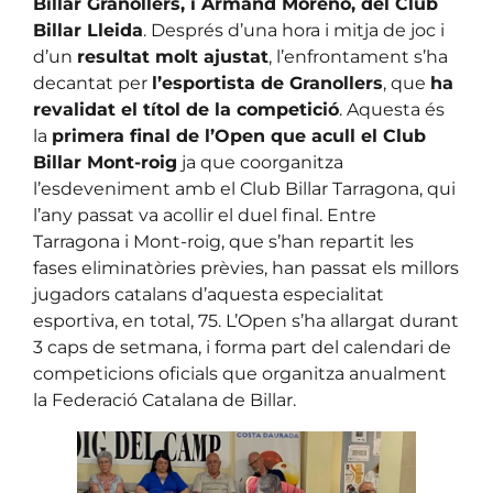
Billar Granollers, i Armand Moreno, del Club
Billar Lleida
. Després d’una hora i mitja de joc i
d’un
resultat molt ajustat
, l’enfrontament s’ha
decantat per
l’esportista de Granollers
, que
ha
revalidat el títol de la competició
. Aquesta és
la
primera final de l’Open que acull el Club
Billar Mont-roig
ja que coorganitza
l’esdeveniment amb el Club Billar Tarragona, qui
l’any passat va acollir el duel final. Entre
Tarragona i Mont-roig, que s’han repartit les
fases eliminatòries prèvies, han passat els millors
jugadors catalans d’aquesta especialitat
esportiva, en total, 75. L’Open s’ha allargat durant
3 caps de setmana, i forma part del calendari de
competicions oficials que organitza anualment
la Federació Catalana de Billar.