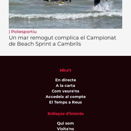
|
Poliesportiu
Un mar remogut complica el Campionat
de Beach Sprint a Cambrils
Mira’t
En directe
A la carta
Com veure'ns
Accedeix al compte
El Temps a Reus
Enllaços d’interès
Qui som
Visita'ns