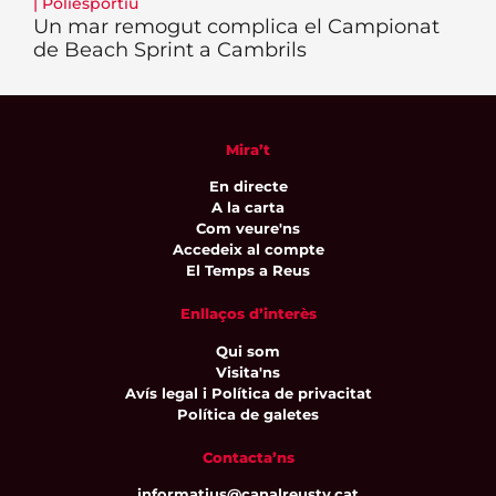
|
Poliesportiu
Un mar remogut complica el Campionat
de Beach Sprint a Cambrils
Mira’t
En directe
A la carta
Com veure'ns
Accedeix al compte
El Temps a Reus
Enllaços d’interès
Qui som
Visita'ns
Avís legal i Política de privacitat
Política de galetes
Contacta’ns
informatius@canalreustv.cat