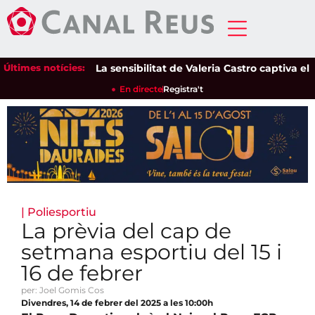
Últimes notícies:
La sensibilitat de Valeria Castro captiva el púb
En directe
Registra't
|
Poliesportiu
La prèvia del cap de
setmana esportiu del 15 i
16 de febrer
per: Joel Gomis Cos
Divendres, 14 de febrer del 2025 a les 10:00h