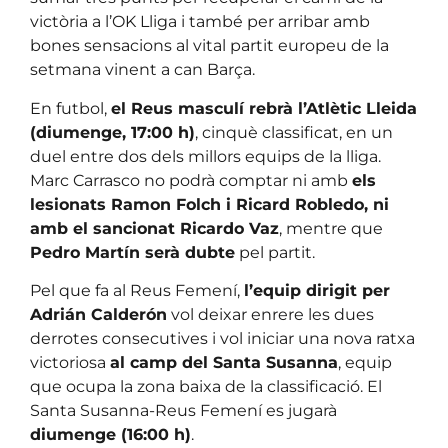
victòria a l’OK Lliga i també per arribar amb
bones sensacions al vital partit europeu de la
setmana vinent a can Barça.
En futbol,
el Reus masculí rebrà l’Atlètic Lleida
(diumenge, 17:00 h)
, cinquè classificat, en un
duel entre dos dels millors equips de la lliga.
Marc Carrasco no podrà comptar ni amb
els
lesionats Ramon Folch i Ricard Robledo, ni
amb el sancionat Ricardo Vaz
, mentre que
Pedro Martín serà dubte
pel partit.
Pel que fa al Reus Femení,
l’equip dirigit per
Adrián Calderón
vol deixar enrere les dues
derrotes consecutives i vol iniciar una nova ratxa
victoriosa
al camp del Santa Susanna
, equip
que ocupa la zona baixa de la classificació. El
Santa Susanna-Reus Femení es jugarà
diumenge (16:00 h)
.