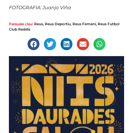
FOTOGRAFIA: Juanjo Viña
Paraules clau:
Reus
,
Reus Deportiu
,
Reus Femení
,
Reus Futbol
Club Reddis