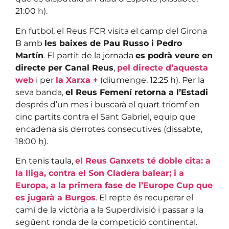
21:00 h).
En futbol, el Reus FCR visita el camp del Girona
B amb
les baixes de Pau Russo i Pedro
Martín
. El partit de la jornada
es podrà veure en
directe per Canal Reus
,
pel directe d’aquesta
web
i per
la Xarxa +
(diumenge, 12:25 h). Per la
seva banda,
el Reus Femení retorna a l’Estadi
després d’un mes i buscarà el quart triomf en
cinc partits contra el Sant Gabriel, equip que
encadena sis derrotes consecutives (dissabte,
18:00 h).
En tenis taula,
el Reus Ganxets té doble cita: a
la lliga, contra el Son Cladera balear; i a
Europa, a la primera fase de l’Europe Cup que
es jugarà a Burgos
. El repte és recuperar el
camí de la victòria a la Superdivisió i passar a la
següent ronda de la competició continental.