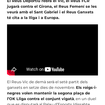
El Reus Deportiu rebrà el Vic, el Reus FCR
jugarà contra el Girona, el Reus Femení se les
veurà amb el Sant Gabriel i el Reus Ganxets
té cita a la lliga i a Europa.
El Reus-Vic de demà serà el setè partit dels
ganxets en setze dies de novembre.
Els roigs-i-
negres volen mantenir la segona plaça de
l’OK Lliga contra el conjunt vigatà
, en un duel
que es disputarà al Palau d’Esports (dissabte,