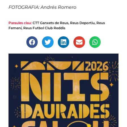
FOTOGRAFIA: Andrés Romero
Paraules clau:
CTT Ganxets de Reus
,
Reus Deportiu
,
Reus
Femení
,
Reus Futbol Club Reddis