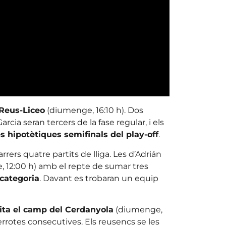
 Reus-Liceo
(diumenge, 16:10 h). Dos
rcia seran tercers de la fase regular, i els
s hipotètiques semifinals del play-off
.
rrers quatre partits de lliga. Les d’Adrián
 12:00 h) amb el repte de sumar tres
 categoria
. Davant es trobaran un equip
sita el camp del Cerdanyola
(diumenge,
errotes consecutives. Els reusencs se les