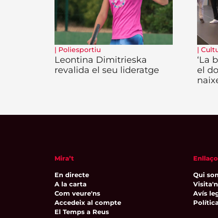
|
Poliesportiu
|
Cult
Leontina Dimitrieska
‘La b
revalida el seu lideratge
el d
naix
Mira’t
Enllaço
En directe
Qui so
A la carta
Visita'
Com veure'ns
Avís leg
Accedeix al compte
Polític
El Temps a Reus