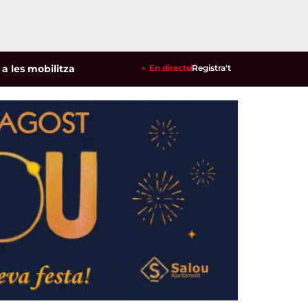
 mobilitzacions per defensar els cultius de la garrofa i l'amet
En directe
Registra't