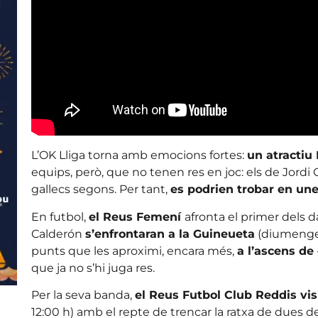
L’OK Lliga torna amb emocions fortes:
un atractiu
equips, però, que no tenen res en joc: els de Jordi Ga
gallecs segons. Per tant,
es podrien trobar en une
En futbol,
el Reus Femení
afronta el primer dels da
Calderón
s’enfrontaran a la Guineueta
(diumenge,
punts que les aproximi, encara més,
a l’ascens de
que ja no s’hi juga res.
Per la seva banda,
el Reus Futbol Club Reddis vi
12:00 h) amb el repte de trencar la ratxa de dues d