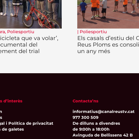
ura
,
Poliesportiu
|
Poliesportiu
icicleta que va volar’,
Els casals d’estiu del
ocumental del
Reus Ploms es consol
ement del trial
un any més
s d’interès
Contacta’ns
m
informatius@canalreustv.cat
ns
977 300 509
al i Política de privacitat
De dilluns a divendres
a de galetes
de 9:00h a 18:00h
Avinguda de Bellissens 42 B