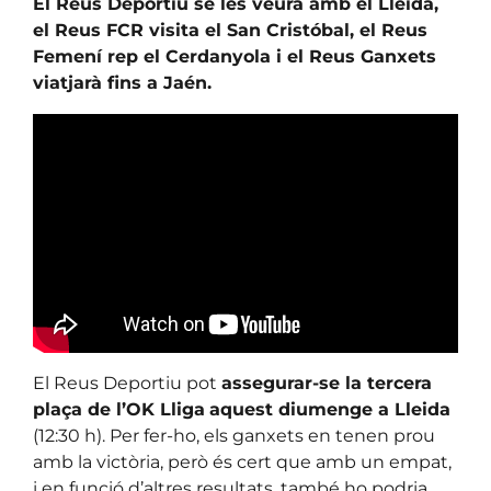
El Reus Deportiu se les veurà amb el Lleida,
el Reus FCR visita el San Cristóbal, el Reus
Femení rep el Cerdanyola i el Reus Ganxets
viatjarà fins a Jaén.
El Reus Deportiu pot
assegurar-se la tercera
plaça de l’OK Lliga
aquest diumenge a Lleida
(12:30 h). Per fer-ho, els ganxets en tenen prou
amb la victòria, però és cert que amb un empat,
i en funció d’altres resultats, també ho podria