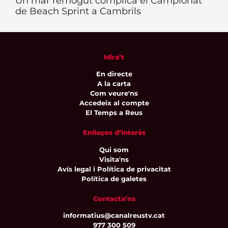
Un mar remogut complica el Campionat
de Beach Sprint a Cambrils
Mira’t
En directe
A la carta
Com veure'ns
Accedeix al compte
El Temps a Reus
Enllaços d’interès
Qui som
Visita'ns
Avís legal i Política de privacitat
Política de galetes
Contacta’ns
informatius@canalreustv.cat
977 300 509