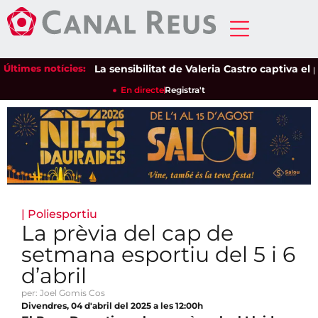
Últimes notícies:
La sensibilitat de Valeria Castro captiva el públ
En directe
Registra't
|
Poliesportiu
La prèvia del cap de
setmana esportiu del 5 i 6
d’abril
per: Joel Gomis Cos
Divendres, 04 d'abril del 2025 a les 12:00h