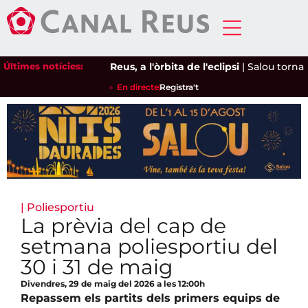
Últimes notícies:
Reus, a l'òrbita de l'eclipsi
|
Salou torna a 
En directe
Registra't
|
Poliesportiu
La prèvia del cap de
setmana poliesportiu del
30 i 31 de maig
Divendres, 29 de maig del 2026 a les 12:00h
Repassem els partits dels primers equips de