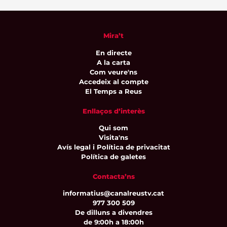
Mira’t
En directe
A la carta
Com veure'ns
Accedeix al compte
El Temps a Reus
Enllaços d’interès
Qui som
Visita'ns
Avís legal i Política de privacitat
Política de galetes
Contacta’ns
informatius@canalreustv.cat
977 300 509
De dilluns a divendres
de 9:00h a 18:00h