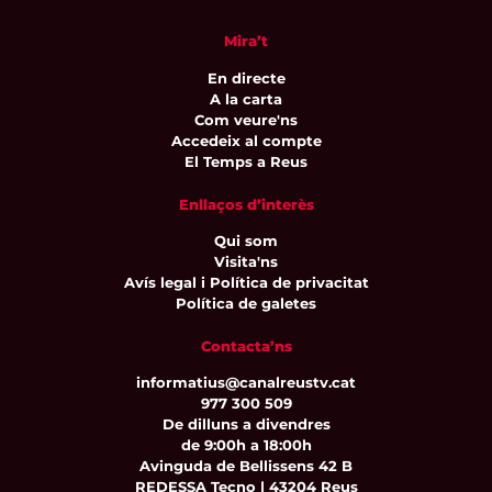
Mira’t
En directe
A la carta
Com veure'ns
Accedeix al compte
El Temps a Reus
Enllaços d’interès
Qui som
Visita'ns
Avís legal i Política de privacitat
Política de galetes
Contacta’ns
informatius@canalreustv.cat
977 300 509
De dilluns a divendres
de 9:00h a 18:00h
Avinguda de Bellissens 42 B
REDESSA Tecno | 43204 Reus