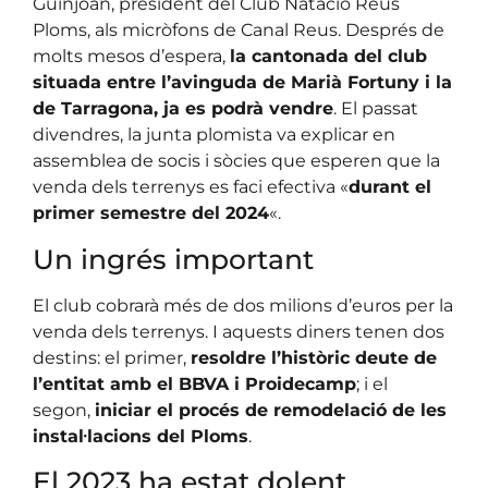
Guinjoan, president del Club Natació Reus
Ploms, als micròfons de Canal Reus. Després de
molts mesos d’espera,
la cantonada del club
situada entre l’avinguda de Marià Fortuny i la
de Tarragona, ja es podrà vendre
. El passat
divendres, la junta plomista va explicar en
assemblea de socis i sòcies que esperen que la
venda dels terrenys es faci efectiva «
durant el
primer semestre del 2024
«.
Un ingrés important
El club cobrarà més de dos milions d’euros per la
venda dels terrenys. I aquests diners tenen dos
destins: el primer,
resoldre l’històric deute de
l’entitat amb el BBVA i Proidecamp
; i el
segon,
iniciar el procés de remodelació de les
instal·lacions del Ploms
.
El 2023 ha estat dolent