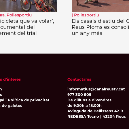
ura
,
Poliesportiu
|
Poliesportiu
icicleta que va volar’,
Els casals d’estiu del
ocumental del
Reus Ploms es consol
ement del trial
un any més
s d’interès
Contacta’ns
m
informatius@canalreustv.cat
ns
977 300 509
al i Política de privacitat
De dilluns a divendres
a de galetes
de 9:00h a 18:00h
Avinguda de Bellissens 42 B
REDESSA Tecno | 43204 Reus