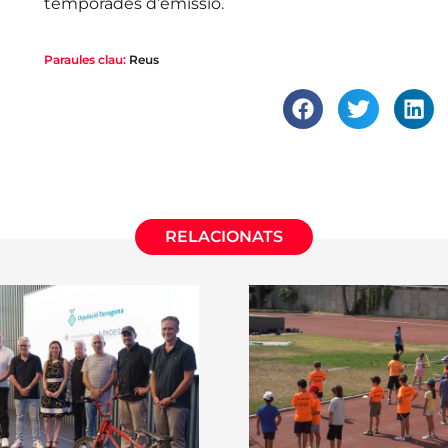
temporades d’emissió.
Paraules clau:
Reus
RELACIONATS