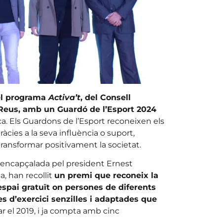
el programa
Activa’t
, del Consell
 Reus, amb un Guardó de l’Esport 2024
ica. Els Guardons de l’Esport reconeixen els
ràcies a la seva influència o suport,
r transformar positivament la societat.
, encapçalada pel president Ernest
a, han recollit
un premi que reconeix la
espai gratuït on persones de diferents
es d’exercici senzilles i adaptades que
car el 2019, i ja compta amb cinc