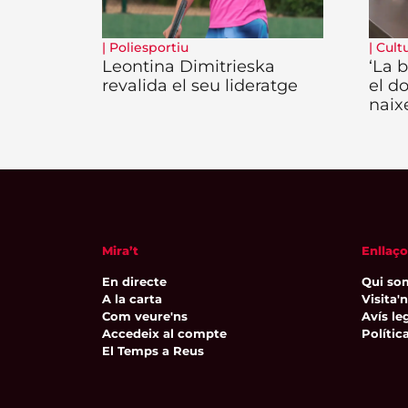
|
Poliesportiu
|
Cult
Leontina Dimitrieska
‘La b
revalida el seu lideratge
el d
naix
Mira’t
Enllaço
En directe
Qui so
A la carta
Visita'
Com veure'ns
Avís leg
Accedeix al compte
Polític
El Temps a Reus