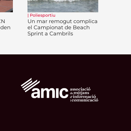
|
Poliesportiu
 CN
Un mar remogut complica
iden
el Campionat de Beach
Sprint a Cambrils