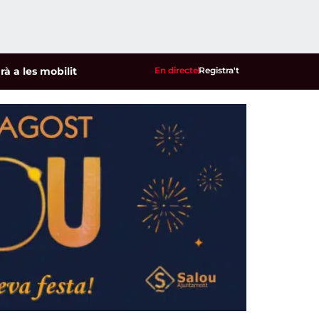
s mobilitzacions per defensar els cultius de la garrofa i l'ame
En directe
Registra't