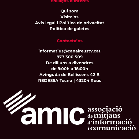
Enllaços d’interès
Qui som
Visita'ns
Avís legal i Política de privacitat
Política de galetes
Contacta’ns
informatius@canalreustv.cat
977 300 509
De dilluns a divendres
de 9:00h a 18:00h
Avinguda de Bellissens 42 B
REDESSA Tecno | 43204 Reus