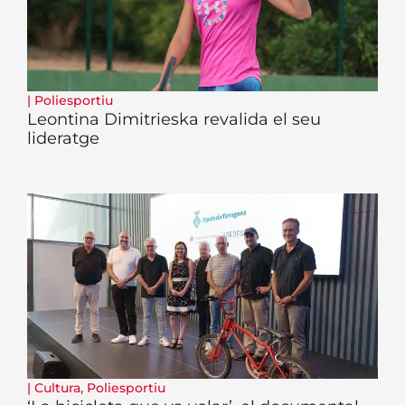
|
Poliesportiu
Leontina Dimitrieska revalida el seu
lideratge
|
Cultura
,
Poliesportiu