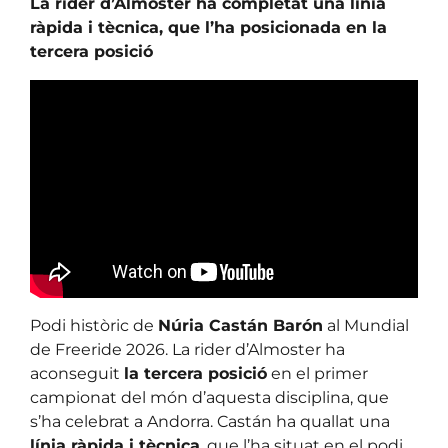
La rider d’Almoster ha completat una línia
ràpida i tècnica, que l’ha posicionada en la
tercera posició
Podi històric de
Núria Castán Barón
al Mundial
de Freeride 2026. La rider d’Almoster ha
aconseguit
la tercera posició
en el primer
campionat del món d’aquesta disciplina, que
s’ha celebrat a Andorra. Castán ha quallat una
línia ràpida i tècnica
, que l’ha situat en el podi,