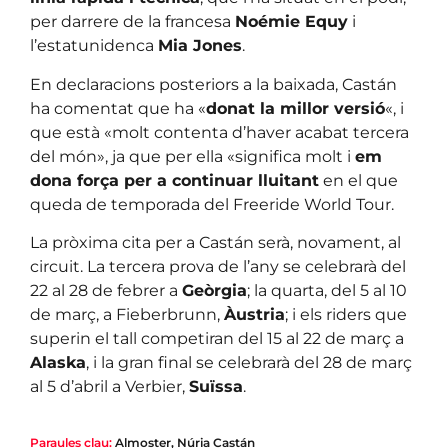
per darrere de la francesa
Noémie Equy
i
l’estatunidenca
Mia Jones
.
En declaracions posteriors a la baixada, Castán
ha comentat que ha «
donat la millor versió
«, i
que està «molt contenta d’haver acabat tercera
del món», ja que per ella «significa molt i
em
dona força per a continuar lluitant
en el que
queda de temporada del Freeride World Tour.
La pròxima cita per a Castán serà, novament, al
circuit. La tercera prova de l’any se celebrarà del
22 al 28 de febrer a
Geòrgia
; la quarta, del 5 al 10
de març, a Fieberbrunn,
Àustria
; i els riders que
superin el tall competiran del 15 al 22 de març a
Alaska
, i la gran final se celebrarà del 28 de març
al 5 d’abril a Verbier,
Suïssa
.
Paraules clau:
Almoster
,
Núria Castán