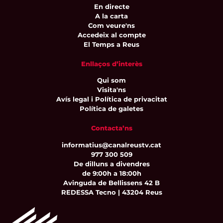
En directe
A la carta
Com veure'ns
Accedeix al compte
El Temps a Reus
Enllaços d’interès
Qui som
Visita'ns
Avís legal i Política de privacitat
Política de galetes
Contacta’ns
informatius@canalreustv.cat
977 300 509
De dilluns a divendres
de 9:00h a 18:00h
Avinguda de Bellissens 42 B
REDESSA Tecno | 43204 Reus