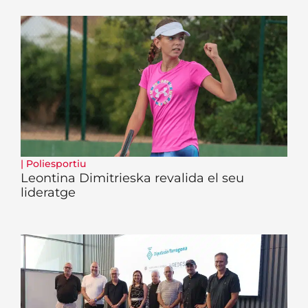
|
Poliesportiu
Leontina Dimitrieska revalida el seu
lideratge