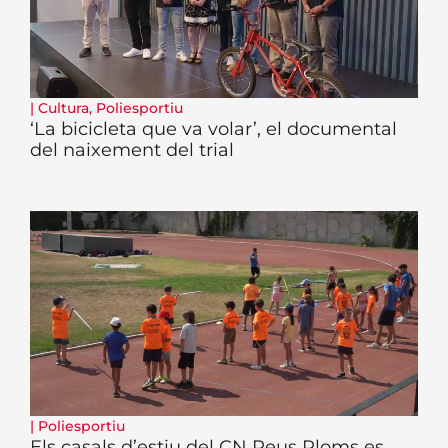
|
Cultura
,
Poliesportiu
‘La bicicleta que va volar’, el documental
del naixement del trial
|
Poliesportiu
Els casals d’estiu del CN Reus Ploms es