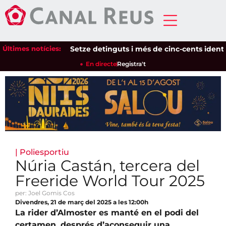
Últimes notícies:
Setze detinguts i més de cinc-cents identificat
En directe
Registra't
|
Poliesportiu
Núria Castán, tercera del
Freeride World Tour 2025
per: Joel Gomis Cos
Divendres, 21 de març del 2025 a les 12:00h
La rider d’Almoster es manté en el podi del
certamen, després d’aconseguir una