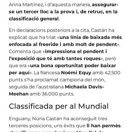
Anna Martínez, i d’aquesta manera,
assegurar-
se un tercer lloc a la prova i, de retruc, en la
classificació general
.
En declaracions posteriors a la cita, Castán ha
explicat que ha triat «
una línia de baixada més
enfocada al freeride i amb molt de pendent
«.
Comenta que «
impressiona el pendent i
l’exposició que té amb tantes roques
«, però
que era «
una bona oportunitat poder baixar
per aquí
«. La francesa
Noémi Equy
amb 42.500
punts s’ha proclamat campiona del món,
seguida de l’australiana
Michaela Davis-
Meehan
amb 36.000 punts.
Classificada per al Mundial
Enguany, Núria Castán ha aconseguit tres
terceres posicions, uns èxits que
li han permès