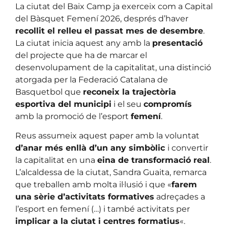
La ciutat del Baix Camp ja exerceix com a Capital
del Bàsquet Femení 2026, després d’haver
recollit el relleu el passat mes de desembre
.
La ciutat inicia aquest any amb la
presentació
del projecte que ha de marcar el
desenvolupament de la capitalitat, una distinció
atorgada per la Federació Catalana de
Basquetbol que
reconeix la trajectòria
esportiva del municipi
i el seu
compromís
amb la promoció de l’esport
femení
.
Reus assumeix aquest paper amb la voluntat
d’anar més enllà d’un any simbòlic
i convertir
la capitalitat en una
eina de transformació real
.
L’alcaldessa de la ciutat, Sandra Guaita, remarca
que treballen amb molta il·lusió i que «
farem
una sèrie d’activitats formatives
adreçades a
l’esport en femení (…) i també activitats per
implicar a la ciutat i centres formatius
«.