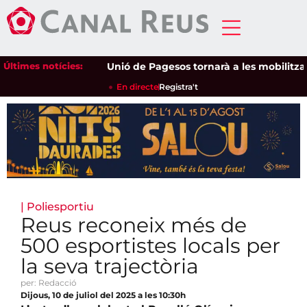
Últimes notícies:
Unió de Pagesos tornarà a les mobilitzacions 
En directe
Registra't
|
Poliesportiu
Reus reconeix més de
500 esportistes locals per
la seva trajectòria
per: Redacció
Dijous, 10 de juliol del 2025 a les 10:30h