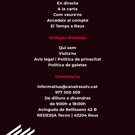
En directe
A la carta
Com veure'ns
Accedeix al compte
El Temps a Reus
Enllaços d’interès
Qui som
Visita'ns
Avís legal i Política de privacitat
Política de galetes
Contacta’ns
informatius@canalreustv.cat
977 300 509
De dilluns a divendres
de 9:00h a 18:00h
Avinguda de Bellissens 42 B
REDESSA Tecno | 43204 Reus