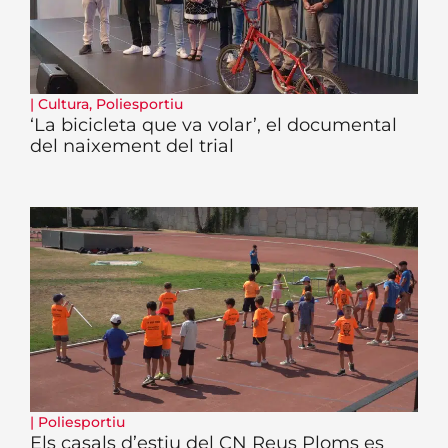
|
Cultura
,
Poliesportiu
‘La bicicleta que va volar’, el documental
del naixement del trial
|
Poliesportiu
Els casals d’estiu del CN Reus Ploms es