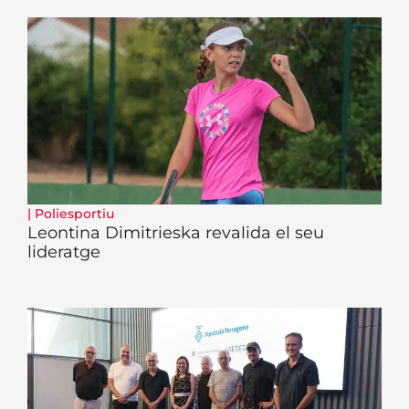
|
Poliesportiu
Leontina Dimitrieska revalida el seu
lideratge