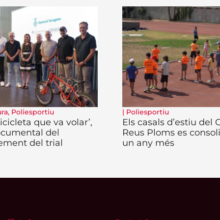
ura
,
Poliesportiu
|
Poliesportiu
icicleta que va volar’,
Els casals d’estiu del
ocumental del
Reus Ploms es consol
ement del trial
un any més