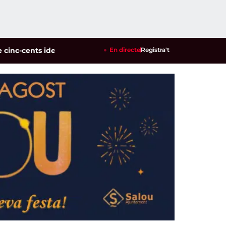
cents identificats en un dispositiu policial contra la multirei
En directe
Registra't