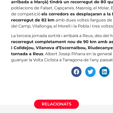
arribada a Marçà) tindrà un recorregut de 80 qu
poblacions de Falset, Capçanes, Masroig, el Molar, B
de competició
els corredors es desplaçaran a la
recorregut de 82 km
amb dues voltes llargues de 2
del Camp, Vilallonga, el Morell i la Pobla i tres volt
La tercera jornada sortirà i arribarà a Reus, des de
recorregut completament nou de 90 km amb asc
i Colldejou, Vilanova d’Escornalbou, Riudecanyes,
tornada a Reus
. Albert Josep Piñana en la general
guanyar la Volta Ciclista a Tarragona de l’any passat
RELACIONATS