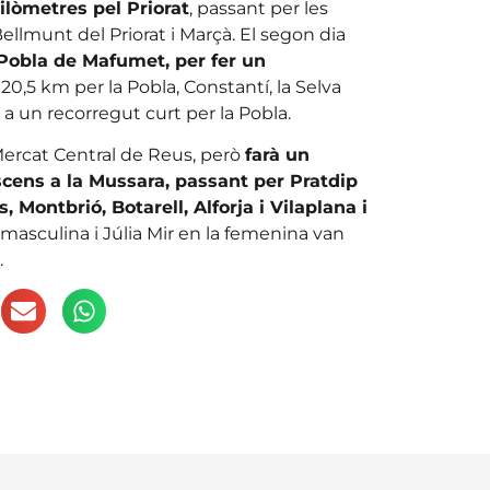
ilòmetres pel Priorat
, passant per les
ellmunt del Priorat i Marçà. El segon dia
 Pobla de Mafumet, per fer un
0,5 km per la Pobla, Constantí, la Selva
es a un recorregut curt per la Pobla.
l Mercat Central de Reus, però
farà un
ens a la Mussara, passant per Pratdip
 Montbrió, Botarell, Alforja i Vilaplana i
 masculina i Júlia Mir en la femenina van
.