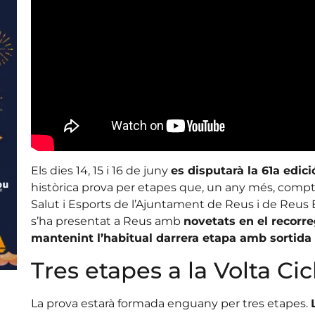
Els dies 14, 15 i 16 de juny
es disputarà la 61a edici
històrica prova per etapes que, un any més, compta
Salut i Esports de l’Ajuntament de Reus i de Reus 
s’ha presentat a Reus amb
novetats en el recorre
mantenint l’habitual darrera etapa amb sortida 
Tres etapes a la Volta Cic
La prova estarà formada enguany per tres etapes.