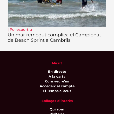
|
Poliesportiu
Un mar remogut complica el Campionat
de Beach Sprint a Cambrils
Mira’t
En directe
A la carta
Com veure'ns
Accedeix al compte
El Temps a Reus
Enllaços d’interès
Qui som