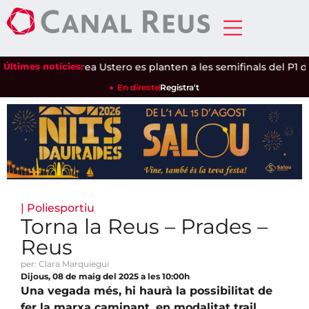
ánchez i Andrea Ustero es planten a les semifinals del P1 de L
Últimes notícies:
En directe
Registra't
|
Poliesportiu
Torna la Reus – Prades –
Reus
per: Clara Marquiegui
Dijous, 08 de maig del 2025 a les 10:00h
Una vegada més, hi haurà la possibilitat de
fer la marxa caminant, en modalitat trail