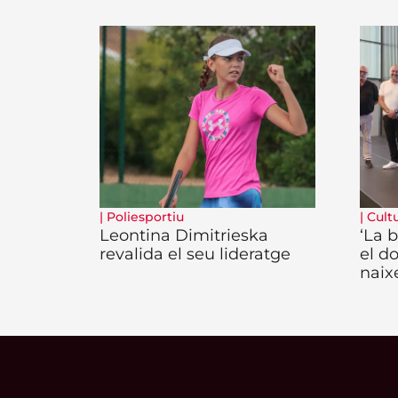
|
Poliesportiu
|
Cult
Leontina Dimitrieska
‘La b
revalida el seu lideratge
el d
naix