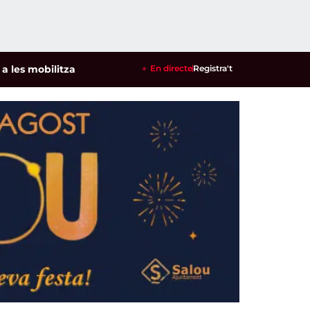
mobilitzacions per defensar els cultius de la garrofa i l'ametl
En directe
Registra't