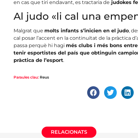
en cas que tiri endavant, es tractaria de
judokes f
Al judo «li cal una empe
Malgrat que
molts infants s’inicien en el judo
, d
cal posar l’accent en la continuïtat de la pràctica d
passa perquè hi hagi
més clubs i més bons entr
tenir esportistes del país que obtinguin campio
pràctica de l’esport
.
Paraules clau:
Reus
RELACIONATS