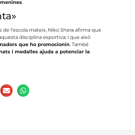
emenines
.
nta»
es de l’escola mateix, Niko Shera afirma que
’aquesta disciplina esportiva; i que això
enadors que ho promocionin
. També
nats i medalles ajuda a potenciar la