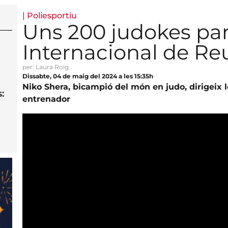
|
Poliesportiu
Uns 200 judokes part
Internacional de Re
per: Laura Roig
Dissabte, 04 de maig del 2024 a les 15:35h
Niko Shera, bicampió del món en judo, dirigeix
:
entrenador