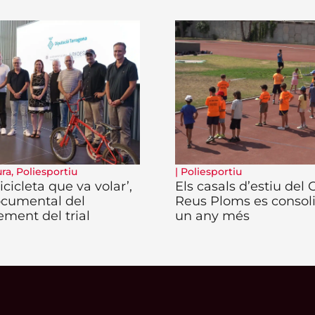
ura
,
Poliesportiu
|
Poliesportiu
icicleta que va volar’,
Els casals d’estiu del
ocumental del
Reus Ploms es consol
ement del trial
un any més