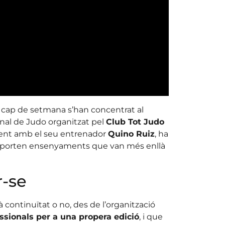
cap de setmana s’han concentrat al
ional de Judo organitzat pel
Club Tot Judo
ent amb el seu entrenador
Quino Ruiz
, ha
 aporten ensenyaments que van més enllà
r-se
à continuïtat o no, des de l’organització
ssionals per a una propera edició
, i que