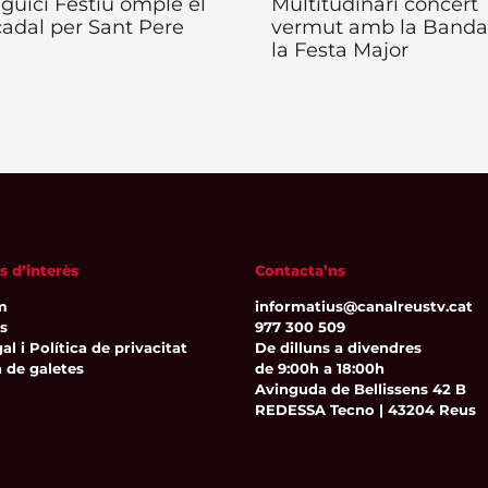
eguici Festiu omple el
Multitudinari concert
adal per Sant Pere
vermut amb la Banda
la Festa Major
s d’interès
Contacta’ns
m
informatius@canalreustv.cat
ns
977 300 509
al i Política de privacitat
De dilluns a divendres
a de galetes
de 9:00h a 18:00h
Avinguda de Bellissens 42 B
REDESSA Tecno | 43204 Reus