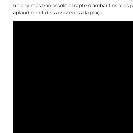
un any més han assolit el repte d’arribar fins a les 
aplaudiment dels assistents a la plaça.