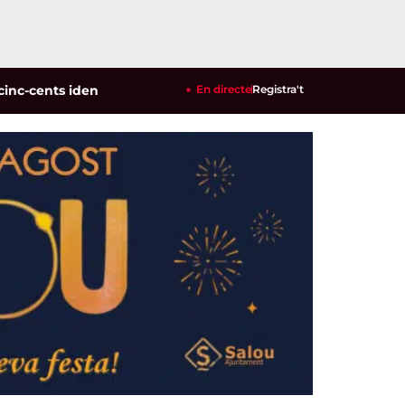
 identificats en un dispositiu policial contra la multireincid
En directe
Registra't