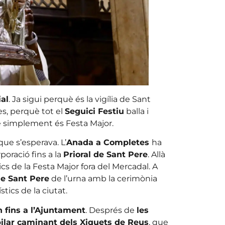
al
. Ja sigui perquè és la vigília de Sant
s, perquè tot el
Seguici Festiu
balla i
è simplement és Festa Major.
ue s’esperava. L’
Anada a Completes
ha
oració fins a la
Prioral de Sant Pere
. Allà
s de la Festa Major fora del Mercadal. A
de Sant Pere
de l’urna amb la cerimònia
stics de la ciutat.
n fins a l’Ajuntament
. Després de
les
ilar caminant dels Xiquets de Reus
, que