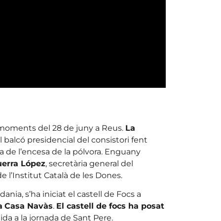
s moments del 28 de juny a Reus.
La
 al balcó presidencial del consistori fent
a de l’encesa de la pólvora. Enguany
uerra López
, secretària general del
 l’Institut Català de les Dones.
ania, s’ha iniciat el castell de Focs a
a
Casa Navàs
.
El castell de focs ha posat
rtida a la jornada de Sant Pere.