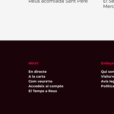
Reus acomiada Sant Pere
El S
Merc
Mira’t
Enllaço
En directe
Qui so
A la carta
Visita'
Com veure'ns
Avís leg
Accedeix al compte
Polític
El Temps a Reus