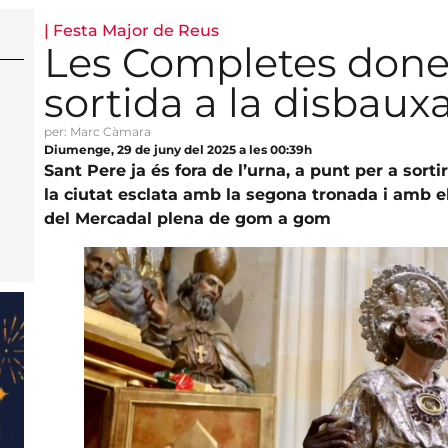
|
Festa Major de Reus
Les Completes donen
sortida a la disbaux
per: Marc Càmara
Diumenge, 29 de juny del 2025 a les 00:39h
Sant Pere ja és fora de l’urna, a punt per a sor
la ciutat esclata amb la segona tronada i amb e
del Mercadal plena de gom a gom