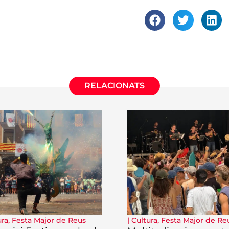
RELACIONATS
ura
,
Festa Major de Reus
|
Cultura
,
Festa Major de Re