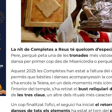
La nit de Completes a Reus té quelcom d’especi
Pere, perquè peta una de les
tronades
més vistose
dansa per primer cop des de Misericòrdia o perqu
Aquest 2025 les Completes han estat a l’altura del q
permès que bèsties i danses acompanyessin la corp
s’ha encès la Teiera, en un dels moments més icònic
l’interior del temple, s’ha retirat el
bust reliquiari 
de
les tres claus
, un altre dels rituals més caracterí
Un cop finalitzat l’ofici, el seguici ha iniciat
el retor
danses de tots els elements
ha estat el torn del
p