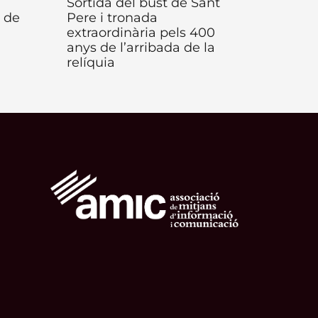
Sortida del bust de Sant
 de
Pere i tronada
extraordinària pels 400
anys de l’arribada de la
relíquia