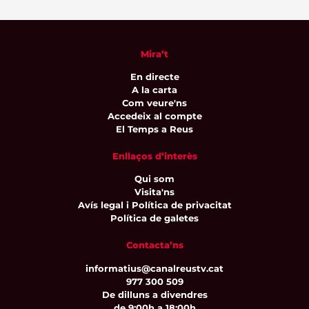
Mira’t
En directe
A la carta
Com veure'ns
Accedeix al compte
El Temps a Reus
Enllaços d’interès
Qui som
Visita'ns
Avís legal i Política de privacitat
Política de galetes
Contacta’ns
informatius@canalreustv.cat
977 300 509
De dilluns a divendres
de 9:00h a 18:00h