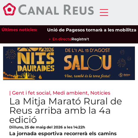
Últimes notícies:
Unió de Pagesos tornarà a les mobilitzacions
En directe
Registra't
|
Gent i fet social
,
Medi ambient
,
Notícies
La Mitja Marató Rural de
Reus arriba amb la 4a
edició
Dilluns, 25 de maig del 2026 a les 14:22h
La jornada esportiva recorrerà els camins