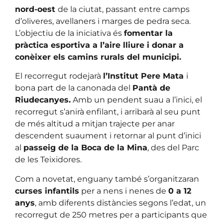
nord-oest
de la ciutat, passant entre camps
d’oliveres, avellaners i marges de pedra seca.
L’objectiu de la iniciativa és
fomentar la
pràctica esportiva a l’aire lliure i donar a
conèixer els camins rurals del municipi.
El recorregut rodejarà
l’Institut Pere Mata
i
bona part de la canonada del
Pantà de
Riudecanyes.
Amb un pendent suau a l’inici, el
recorregut s’anirà enfilant, i arribarà al seu punt
de més altitud a mitjan trajecte per anar
descendent suaument i retornar al punt d’inici
al
passeig de la Boca de la Mina
, des del Parc
de les Teixidores.
Com a novetat, enguany també s’organitzaran
curses infantils
per a nens i nenes de
0 a 12
anys
, amb diferents distàncies segons l’edat, un
recorregut de 250 metres per a participants que